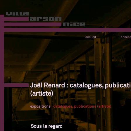
accueil
année
Joël Renard : catalogues, publicat
(artiste)
expositions
|
catalogues, publications (artiste)
Sous le regard