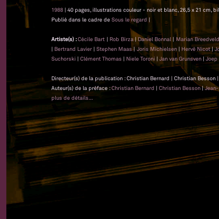
1988
| 40 pages, illustrations couleur - noir et blanc, 26,5 x 21 cm, b
Publié dans le cadre de
Sous le regard
|
Artiste(s) :
Cécile Bart
|
Rob Birza
|
Daniel Bonnal
|
Marian Breedvel
|
Bertrand Lavier
|
Stephen Maas
|
Joris Michielsen
|
Hervé Nicot
|
J
Suchorski
|
Clément Thomas
|
Niele Toroni
|
Jan van Grunsven
|
Joep 
Directeur(s) de la publication : Christian Bernard | Christian Besson
Auteur(s) de la préface :
Christian Bernard
|
Christian Besson
|
Jean-
plus de détails...