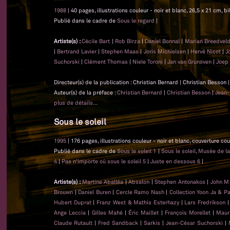
1988
| 40 pages, illustrations couleur - noir et blanc, 26,5 x 21 cm, b
Publié dans le cadre de
Sous le regard
|
Artiste(s) :
Cécile Bart
|
Rob Birza
|
Daniel Bonnal
|
Marian Breedvel
|
Bertrand Lavier
|
Stephen Maas
|
Joris Michielsen
|
Hervé Nicot
|
J
Suchorski
|
Clément Thomas
|
Niele Toroni
|
Jan van Grunsven
|
Joep 
Directeur(s) de la publication : Christian Bernard | Christian Besson
Auteur(s) de la préface :
Christian Bernard
|
Christian Besson
|
Jean-
plus de détails...
Sous le soleil
1995
| 176 pages, illustrations couleur - noir et blanc, couverture co
Publié dans le cadre de
Sous le soleil 1
|
Sous le soleil, Musée de l
4
|
Pas n'importe où sous le soleil 5
|
Juste en dessous 6
|
Artiste(s) :
Martine Aballéa
|
Absalon
|
Stephen Antonakos
|
John M
Brouwn
|
Daniel Buren
|
Cercle Ramo Nash
|
Collection Yoon Ja & P
Hubert Duprat
|
Franz West & Mathis Esterhazy
|
Lars Fredrikson
Ange Leccia
|
Gilles Mahé
|
Éric Maillet
|
François Morellet
|
Maur
Claude Rutault
|
Fred Sandback
|
Sarkis
|
Jean-César Suchorski
|