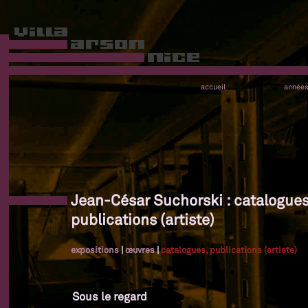
accueil
année
Jean-César Suchorski : catalogues
publications (artiste)
expositions
|
œuvres
|
catalogues, publications (artiste)
Sous le regard