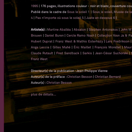
1995
| 176 pages, illustrations couleur - noir et blanc, couverture co
Publié dans le cadre de
Sous le soleil 1
|
Sous le soleil, Musée de l
4
|
Pas n'importe où sous le soleil 5
|
Juste en dessous 6
|
Artiste(s) :
Martine Aballéa
|
Absalon
|
Stephen Antonakos
|
John M
Brouwn
|
Daniel Buren
|
Cercle Ramo Nash
|
Collection Yoon Ja & P
Hubert Duprat
|
Franz West & Mathis Esterhazy
|
Lars Fredrikson
Ange Leccia
|
Gilles Mahé
|
Éric Maillet
|
François Morellet
|
Maur
Claude Rutault
|
Fred Sandback
|
Sarkis
|
Jean-César Suchorski
|
Franz West
Directeur(s) de la publication : Jean-Philippe Vienne
Auteur(s) de la préface :
Christian Besson
|
Christian Bernard
Auteur(s) :
Christian Besson
plus de détails...