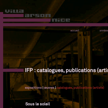
accueil
année
IFP : catalogues, publications (arti
expositions
|
œuvres
|
catalogues, publications (artiste)
Sous le soleil