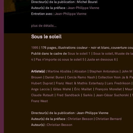
Directeur(s) de la publication : Michel Bourel
Auteur(s) de la préface :
Jean-Philippe Vienne
Entretien avec :
Jean-Philippe Vienne
plus de détails...
Sous le soleil
1995
| 176 pages, illustrations couleur - noir et blanc, couverture co
Publié dans le cadre de
Sous le soleil 1
|
Sous le soleil, Musée de l
4
|
Pas n'importe où sous le soleil 5
|
Juste en dessous 6
|
Artiste(s) :
Martine Aballéa
|
Absalon
|
Stephen Antonakos
|
John M
Brouwn
|
Daniel Buren
|
Cercle Ramo Nash
|
Collection Yoon Ja & P
Hubert Duprat
|
Franz West & Mathis Esterhazy
|
Lars Fredrikson
Ange Leccia
|
Gilles Mahé
|
Éric Maillet
|
François Morellet
|
Maur
Claude Rutault
|
Fred Sandback
|
Sarkis
|
Jean-César Suchorski
|
Franz West
Directeur(s) de la publication : Jean-Philippe Vienne
Auteur(s) de la préface :
Christian Besson
|
Christian Bernard
Auteur(s) :
Christian Besson