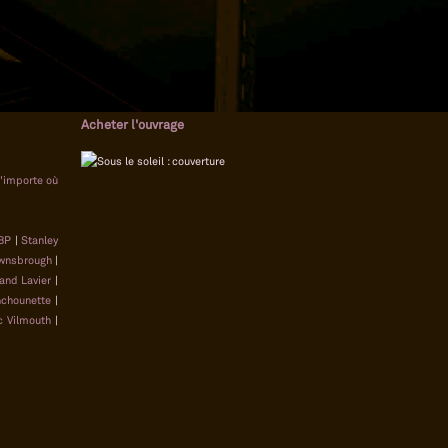
Acheter l'ouvrage
n'importe où
BP
|
Stanley
wnsbrough
|
and Lavier
|
chounette
|
c Vilmouth
|