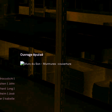
Ouvrage épuisé
Broccolichi
|
nzken
|
John
chard Long
|
nheim
|
José
er
|
Isabelle