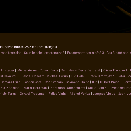
uleur avec rabats, 26,5 x 21 cm, français
a manifestation
|
Sous le soleil exactement 2
|
Exactement pas à côté 3
|
Pas à côté pas 
 Armleder
|
Michel Aubry
|
Robert Barry
|
Ben
|
Jean-Pierre Bertrand
|
Olivier Blanckart
|
aul Devautour
|
Pascal Convert
|
Michael Corris
|
Luc Deleu
|
Braco Dimitrijević
|
Peter Do
|
Bernard Frize
|
Jochen Gerz
|
Dan Graham
|
Raymond Hains
|
IFP
|
Hubert Kiecol
|
Bertr
izio Nannucci
|
Maria Nordman
|
Haralampi Oroschakoff
|
Giulio Paolini
|
Présence Pan
Niele Toroni
|
Gérard Traquandi
|
Felice Varini
|
Michel Verjux
|
Jacques Vieille
|
Jean-Lu