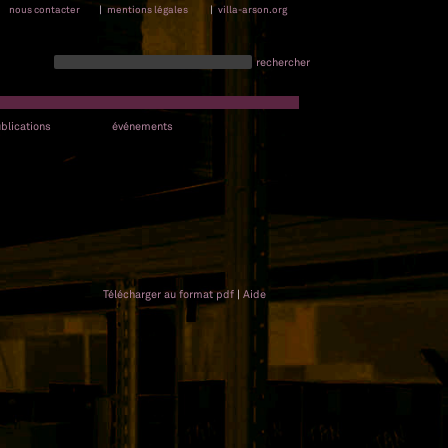
nous contacter
|
mentions légales
|
villa-arson.org
rechercher
blications
événements
Télécharger au format pdf
|
Aide