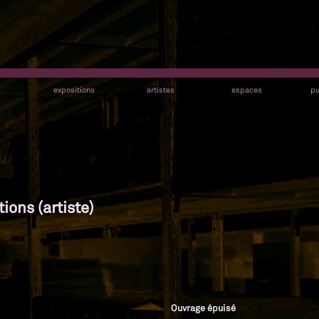
s
expositions
artistes
espaces
pu
ions (artiste)
Ouvrage épuisé