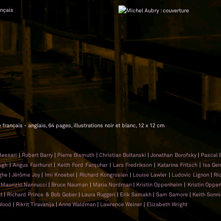
ançais
français - anglais, 64 pages, illustrations noir et blanc, 12 x 12 cm
dessari
|
Robert Barry
|
Pierre Bismuth
|
Christian Boltanski
|
Jonathan Borofsky
|
Pascal 
ugh
|
Angus Fairhurst
|
Keith Ford Farquhar
|
Lars Fredrikson
|
Katarina Fritsch
|
Isa Ge
ghe
|
Jérôme Joy
|
Imi Knoebel
|
Richard Kongrosian
|
Louise Lawler
|
Ludovic Lignon
|
Ri
|
Maurizio Nannucci
|
Bruce Nauman
|
Maria Nordman
|
Kristin Oppenheim
|
Kristin Oppe
t
|
Richard Prince & Bob Gober
|
Laura Ruggeri
|
Erik Samakh
|
Sam Samore
|
Keith Sonni
Wood
|
Rikrit Tiravanija
|
Anne Waldman
|
Lawrence Weiner
|
Elizabeth Wright