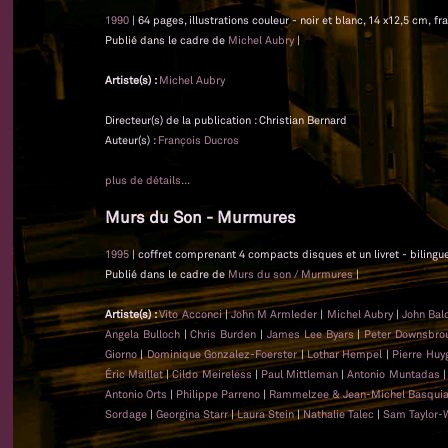
1990
| 64 pages, illustrations couleur - noir et blanc, 14 x12,5 cm, fr
Publié dans le cadre de
Michel Aubry
|
Artiste(s) :
Michel Aubry
Directeur(s) de la publication : Christian Bernard
Auteur(s) :
François Ducros
plus de détails...
Murs du Son - Murmures
1995
| coffret comprenant 4 compacts disques et un livret - bilingue 
Publié dans le cadre de
Murs du son / Murmures
|
Artiste(s) :
Vito Acconci
|
John M Armleder
|
Michel Aubry
|
John Bal
Angela Bulloch
|
Chris Burden
|
James Lee Byars
|
Peter Downsbro
Giorno
|
Dominique Gonzalez-Foerster
|
Lothar Hempel
|
Pierre Huy
Éric Maillet
|
Cildo Meireless
|
Paul Mittleman
|
Antonio Muntadas
Antonio Orts
|
Philippe Parreno
|
Rammelzee & Jean-Michel Basquia
Sordage
|
Georgina Starr
|
Laura Stein
|
Nathalie Talec
|
Sam Taylor-