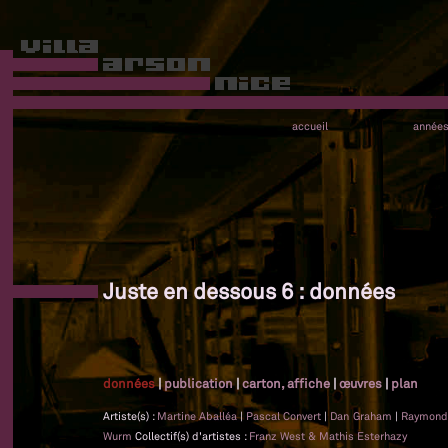
accueil
année
Juste en dessous 6 : données
données
|
publication
|
carton, affiche
|
œuvres
|
plan
Artiste(s) :
Martine Aballéa
|
Pascal Convert
|
Dan Graham
|
Raymond
Wurm
Collectif(s) d'artistes :
Franz West & Mathis Esterhazy