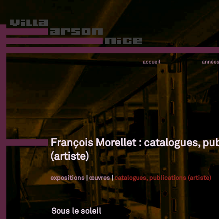
accueil
année
François Morellet : catalogues, pu
(artiste)
expositions
|
œuvres
|
catalogues, publications (artiste)
Sous le soleil