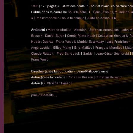
1995
| 176 pages, illustrations couleur - noir et blanc, couverture co
Publié dans le cadre de
Sous le soleil 1
|
Sous le soleil, Musée de l
4
|
Pas n'importe où sous le soleil 5
|
Juste en dessous 6
|
Artiste(s) :
Martine Aballéa
|
Absalon
|
Stephen Antonakos
|
John M
Brouwn
|
Daniel Buren
|
Cercle Ramo Nash
|
Collection Yoon Ja & P
Hubert Duprat
|
Franz West & Mathis Esterhazy
|
Lars Fredrikson
Ange Leccia
|
Gilles Mahé
|
Éric Maillet
|
François Morellet
|
Maur
Claude Rutault
|
Fred Sandback
|
Sarkis
|
Jean-César Suchorski
|
Franz West
Directeur(s) de la publication : Jean-Philippe Vienne
Auteur(s) de la préface :
Christian Besson
|
Christian Bernard
Auteur(s) :
Christian Besson
plus de détails...