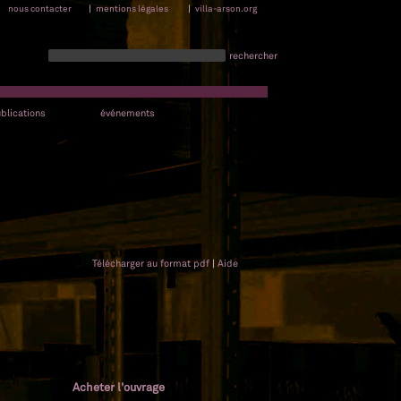
nous contacter
|
mentions légales
|
villa-arson.org
rechercher
blications
événements
Télécharger au format pdf
|
Aide
Acheter l'ouvrage