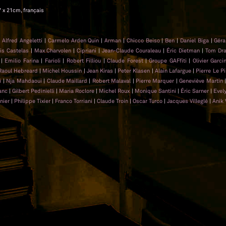
7 x 21cm, français
|
Alfred Angeletti
|
Carmelo Arden Quin
|
Arman
|
Chicco Beiso
|
Ben
|
Daniel Biga
|
Géra
is Castelas
|
Max Charvolen
|
Cipriani
|
Jean-Claude Couraleau
|
Éric Dietman
|
Tom Dr
|
Emilio Farina
|
Farioli
|
Robert Filliou
|
Claude Forest
|
Groupe GAFfiti
|
Olivier Garci
Raoul Hebreard
|
Michel Houssin
|
Jean Kiras
|
Peter Klasen
|
Alain Lafargue
|
Pierre Le Pi
i
|
Nja Mahdaoui
|
Claude Maillard
|
Robert Malaval
|
Pierre Marquer
|
Geneviève Martin
anc
|
Gilbert Pedinielli
|
Maria Roclore
|
Michel Roux
|
Monique Santini
|
Éric Sarner
|
Evel
nier
|
Philippe Tixier
|
Franco Torriani
|
Claude Troin
|
Oscar Turco
|
Jacques Villeglé
|
Anik 