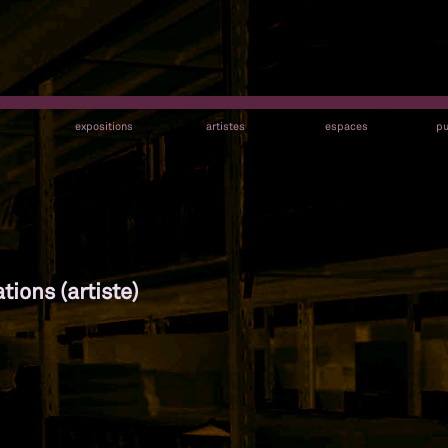
s
expositions
artistes
espaces
pu
tions (artiste)