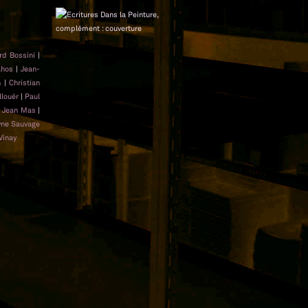
rd Bossini
|
ahos
|
Jean-
n
|
Christian
llouër
|
Paul
|
Jean Mas
|
yne Sauvage
Vinay