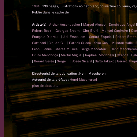
1984
| 130 pages, illustrations noir et blanc, couverture couleurs, 29,
Publié dans le cadre de
Artiste(s) :
Arthur Aeschbacher
|
Marcel Alocco
|
Dominique Angel
Robert Bozzi
|
Georges Brecht
|
Ciro Bruni
|
Manuel Casimiro
|
Den
François Dubreuil
|
Jiel Emsallem
|
Gérard Eppelé
|
Robert Erebo
Gattinoni
|
Claude Gilli
|
Patrick Grieco
|
Yoko Gunji
|
Kuiston Hallé
|
Léon
|
Lonné
|
Gherasim Luca
|
Serge Maccaferri
|
Henri Maccheron
Bruno Mendonça
|
Martin Miguel
|
Raphaël Monticelli
|
Ozenda
|
Pal
|
Gérard Serée
|
Serge III
|
Josée Sicard
|
Saïto Takako
|
Gérard Thupi
Directeur(s) de la publication : Henri Maccheroni
Auteur(s) de la préface :
Henri Maccheroni
plus de détails...