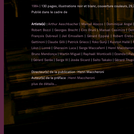
1984
| 130 pages, illustrations noir et blanc, couverture couleurs, 29,
Publié dans le cadre de
Artiste(s) :
Arthur Aeschbacher
|
Marcel Alocco
|
Dominique Angel
Robert Bozzi
|
Georges Brecht
|
Ciro Bruni
|
Manuel Casimiro
|
Den
François Dubreuil
|
Jiel Emsallem
|
Gérard Eppelé
|
Robert Erebo
Gattinoni
|
Claude Gilli
|
Patrick Grieco
|
Yoko Gunji
|
Kuiston Hallé
|
Léon
|
Lonné
|
Gherasim Luca
|
Serge Maccaferri
|
Henri Maccheron
Bruno Mendonça
|
Martin Miguel
|
Raphaël Monticelli
|
Ozenda
|
Pal
|
Gérard Serée
|
Serge III
|
Josée Sicard
|
Saïto Takako
|
Gérard Thupi
Directeur(s) de la publication : Henri Maccheroni
Auteur(s) de la préface :
Henri Maccheroni
plus de détails...