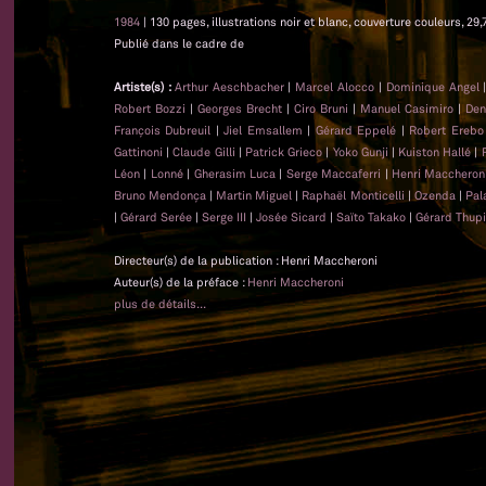
1984
| 130 pages, illustrations noir et blanc, couverture couleurs, 29,
Publié dans le cadre de
Artiste(s) :
Arthur Aeschbacher
|
Marcel Alocco
|
Dominique Angel
Robert Bozzi
|
Georges Brecht
|
Ciro Bruni
|
Manuel Casimiro
|
Den
François Dubreuil
|
Jiel Emsallem
|
Gérard Eppelé
|
Robert Erebo
Gattinoni
|
Claude Gilli
|
Patrick Grieco
|
Yoko Gunji
|
Kuiston Hallé
|
Léon
|
Lonné
|
Gherasim Luca
|
Serge Maccaferri
|
Henri Maccheron
Bruno Mendonça
|
Martin Miguel
|
Raphaël Monticelli
|
Ozenda
|
Pal
|
Gérard Serée
|
Serge III
|
Josée Sicard
|
Saïto Takako
|
Gérard Thupi
Directeur(s) de la publication : Henri Maccheroni
Auteur(s) de la préface :
Henri Maccheroni
plus de détails...