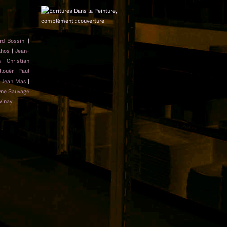
rd Bossini
|
ahos
|
Jean-
n
|
Christian
llouër
|
Paul
|
Jean Mas
|
yne Sauvage
Vinay