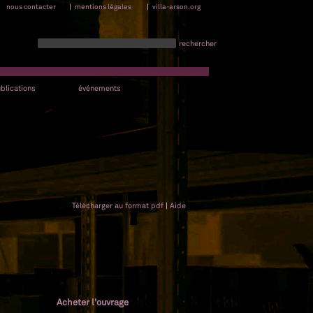
nous contacter
|
mentions légales
|
villa-arson.org
rechercher
blications
événements
Télécharger au format pdf
|
Aide
Acheter l'ouvrage