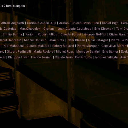
7 x 21cm, français
|
Alfred Angeletti
|
Carmelo Arden Quin
|
Arman
|
Chicco Beiso
|
Ben
|
Daniel Biga
|
Géra
is Castelas
|
Max Charvolen
|
Cipriani
|
Jean-Claude Couraleau
|
Éric Dietman
|
Tom Dr
|
Emilio Farina
|
Farioli
|
Robert Filliou
|
Claude Forest
|
Groupe GAFfiti
|
Olivier Garci
Raoul Hebreard
|
Michel Houssin
|
Jean Kiras
|
Peter Klasen
|
Alain Lafargue
|
Pierre Le Pi
i
|
Nja Mahdaoui
|
Claude Maillard
|
Robert Malaval
|
Pierre Marquer
|
Geneviève Martin
anc
|
Gilbert Pedinielli
|
Maria Roclore
|
Michel Roux
|
Monique Santini
|
Éric Sarner
|
Evel
nier
|
Philippe Tixier
|
Franco Torriani
|
Claude Troin
|
Oscar Turco
|
Jacques Villeglé
|
Anik 