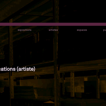
s
expositions
artistes
espaces
pu
ations (artiste)