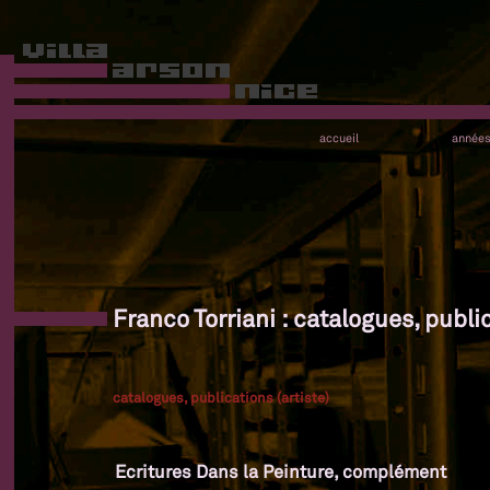
accueil
année
Franco Torriani : catalogues, public
catalogues, publications (artiste)
Ecritures Dans la Peinture, complément