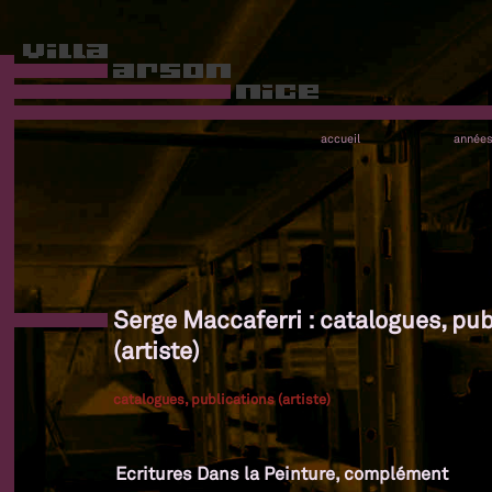
accueil
année
Serge Maccaferri : catalogues, pub
(artiste)
catalogues, publications (artiste)
Ecritures Dans la Peinture, complément