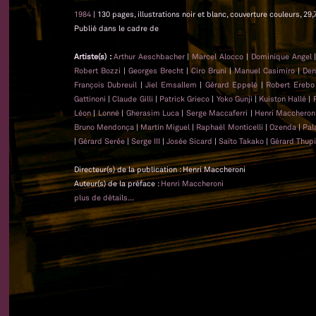
1984
| 130 pages, illustrations noir et blanc, couverture couleurs, 29,
Publié dans le cadre de
Artiste(s) :
Arthur Aeschbacher
|
Marcel Alocco
|
Dominique Angel
Robert Bozzi
|
Georges Brecht
|
Ciro Bruni
|
Manuel Casimiro
|
Den
François Dubreuil
|
Jiel Emsallem
|
Gérard Eppelé
|
Robert Erebo
Gattinoni
|
Claude Gilli
|
Patrick Grieco
|
Yoko Gunji
|
Kuiston Hallé
|
Léon
|
Lonné
|
Gherasim Luca
|
Serge Maccaferri
|
Henri Maccheron
Bruno Mendonça
|
Martin Miguel
|
Raphaël Monticelli
|
Ozenda
|
Pal
|
Gérard Serée
|
Serge III
|
Josée Sicard
|
Saïto Takako
|
Gérard Thupi
Directeur(s) de la publication : Henri Maccheroni
Auteur(s) de la préface :
Henri Maccheroni
plus de détails...