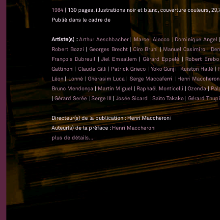
1984
| 130 pages, illustrations noir et blanc, couverture couleurs, 29,
Publié dans le cadre de
Artiste(s) :
Arthur Aeschbacher
|
Marcel Alocco
|
Dominique Angel
Robert Bozzi
|
Georges Brecht
|
Ciro Bruni
|
Manuel Casimiro
|
Den
François Dubreuil
|
Jiel Emsallem
|
Gérard Eppelé
|
Robert Erebo
Gattinoni
|
Claude Gilli
|
Patrick Grieco
|
Yoko Gunji
|
Kuiston Hallé
|
Léon
|
Lonné
|
Gherasim Luca
|
Serge Maccaferri
|
Henri Maccheron
Bruno Mendonça
|
Martin Miguel
|
Raphaël Monticelli
|
Ozenda
|
Pal
|
Gérard Serée
|
Serge III
|
Josée Sicard
|
Saïto Takako
|
Gérard Thupi
Directeur(s) de la publication : Henri Maccheroni
Auteur(s) de la préface :
Henri Maccheroni
plus de détails...