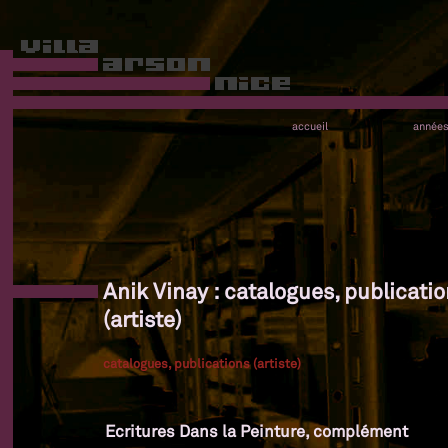
accueil
année
Anik Vinay : catalogues, publicati
(artiste)
catalogues, publications (artiste)
Ecritures Dans la Peinture, complément