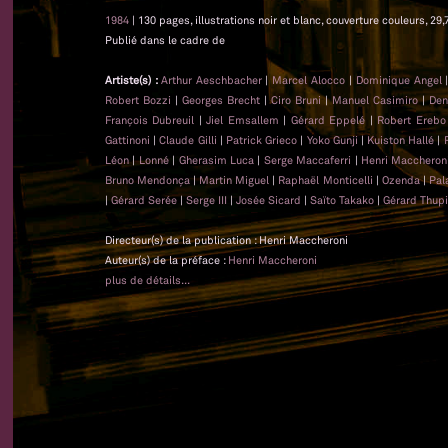
1984
| 130 pages, illustrations noir et blanc, couverture couleurs, 29,
Publié dans le cadre de
Artiste(s) :
Arthur Aeschbacher
|
Marcel Alocco
|
Dominique Angel
Robert Bozzi
|
Georges Brecht
|
Ciro Bruni
|
Manuel Casimiro
|
Den
François Dubreuil
|
Jiel Emsallem
|
Gérard Eppelé
|
Robert Erebo
Gattinoni
|
Claude Gilli
|
Patrick Grieco
|
Yoko Gunji
|
Kuiston Hallé
|
Léon
|
Lonné
|
Gherasim Luca
|
Serge Maccaferri
|
Henri Maccheron
Bruno Mendonça
|
Martin Miguel
|
Raphaël Monticelli
|
Ozenda
|
Pal
|
Gérard Serée
|
Serge III
|
Josée Sicard
|
Saïto Takako
|
Gérard Thupi
Directeur(s) de la publication : Henri Maccheroni
Auteur(s) de la préface :
Henri Maccheroni
plus de détails...