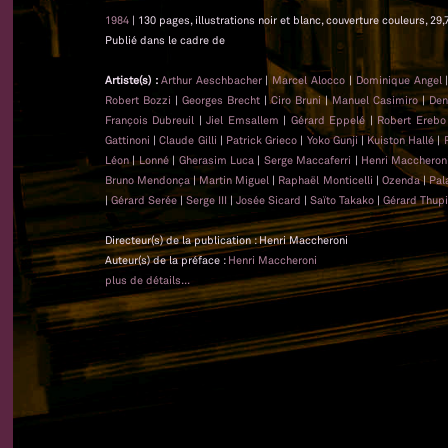
1984
| 130 pages, illustrations noir et blanc, couverture couleurs, 29,
Publié dans le cadre de
Artiste(s) :
Arthur Aeschbacher
|
Marcel Alocco
|
Dominique Angel
Robert Bozzi
|
Georges Brecht
|
Ciro Bruni
|
Manuel Casimiro
|
Den
François Dubreuil
|
Jiel Emsallem
|
Gérard Eppelé
|
Robert Erebo
Gattinoni
|
Claude Gilli
|
Patrick Grieco
|
Yoko Gunji
|
Kuiston Hallé
|
Léon
|
Lonné
|
Gherasim Luca
|
Serge Maccaferri
|
Henri Maccheron
Bruno Mendonça
|
Martin Miguel
|
Raphaël Monticelli
|
Ozenda
|
Pal
|
Gérard Serée
|
Serge III
|
Josée Sicard
|
Saïto Takako
|
Gérard Thupi
Directeur(s) de la publication : Henri Maccheroni
Auteur(s) de la préface :
Henri Maccheroni
plus de détails...