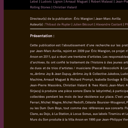
Lebel
|
Ludovic Lignon
|
Arnaud Maguet
|
Robert Malaval
|
Jean-Pi
Rolling Stones
|
Christian Vialard
Directeur(s) de la publication : Éric Mangion | Jean-Marc Avrilla
Auteur(s) :
Thibaut de Ruyter
|
Julien Bécourt
|
Alexandre Castant
|
Ph
Présentation :
Cette publication est l'aboutissement d'une recherche sur les pra
par Jean-Marc Avrilla, rejoint en 2009 par Éric Mangion, ce projet n
Arson en 2011, qui a réuni une trentaine d'artistes. Les responsab
d'archives. Ils ont confié le traitement de l'histoire à des jeunes 
de duos et de trios d'artistes / musiciens (Pascal Broccolichi & La
re, Jérôme Joy & Jean Dupuy, Jérôme Joy & Collective Jukebox, Lud
Machine, Arnaud Maguet & Richard Prompt, Isabelle Sordage & Élia
Jean-Pierre Massiéra, Christian Vialard & Yves Klein). Jean-Marc A
Sirjacq) à produire une pièce sonore (Dans le labyrinthe), à partic
collectées pendant les mois de leur résidence sur place. C'est une
Ferrari, Michel Magne, Michel Redolfi, Céleste Boursier-Mougenot, Pi
ou les Dum Dum Boys, tout comme des références aux concerts Fluxu
Clans, au Dojo, à La Station, à Locus Sonus, aux labels Tiramizu et 
Murs du Son produite à la Villa Arson en 1995 par Jean-Philippe Vie