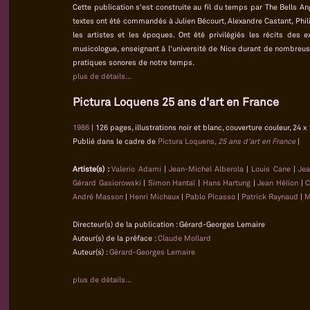
Cette publication s'est construite au fil du temps par The Bells A
textes ont été commandés à Julien Bécourt, Alexandre Castant, Phili
les artistes et les époques. Ont été privilégiés les récits des
musicologue, enseignant à l'université de Nice durant de nombreus
pratiques sonores de notre temps.
plus de détails...
Pictura Loquens 25 ans d'art en France
1986
| 126 pages, illustrations noir et blanc, couverture couleur, 24 x
Publié dans le cadre de
Pictura Loquens,
25 ans d'art en France
|
Artiste(s) :
Valerio Adami
|
Jean-Michel Alberola
|
Louis Cane
|
Jea
Gérard Gasiorowski
|
Simon Hantaï
|
Hans Hartung
|
Jean Hélion
|
C
André Masson
|
Henri Michaux
|
Pablo Picasso
|
Patrick Raynaud
|
M
Directeur(s) de la publication : Gérard-Georges Lemaire
Auteur(s) de la préface :
Claude Mollard
Auteur(s) :
Gérard-Georges Lemaire
plus de détails...