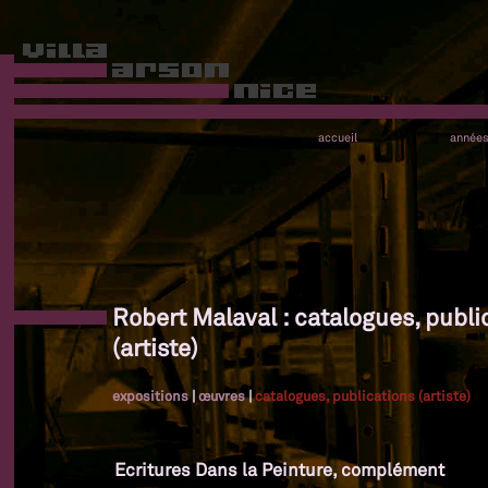
accueil
année
Robert Malaval : catalogues, publi
(artiste)
expositions
|
œuvres
|
catalogues, publications (artiste)
Ecritures Dans la Peinture, complément