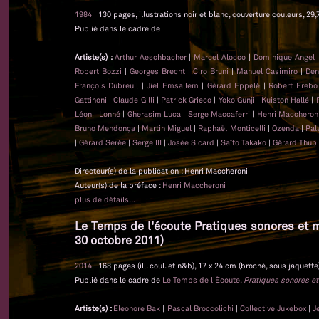
1984
| 130 pages, illustrations noir et blanc, couverture couleurs, 29,
Publié dans le cadre de
Artiste(s) :
Arthur Aeschbacher
|
Marcel Alocco
|
Dominique Angel
Robert Bozzi
|
Georges Brecht
|
Ciro Bruni
|
Manuel Casimiro
|
Den
François Dubreuil
|
Jiel Emsallem
|
Gérard Eppelé
|
Robert Erebo
Gattinoni
|
Claude Gilli
|
Patrick Grieco
|
Yoko Gunji
|
Kuiston Hallé
|
Léon
|
Lonné
|
Gherasim Luca
|
Serge Maccaferri
|
Henri Maccheron
Bruno Mendonça
|
Martin Miguel
|
Raphaël Monticelli
|
Ozenda
|
Pal
|
Gérard Serée
|
Serge III
|
Josée Sicard
|
Saïto Takako
|
Gérard Thupi
Directeur(s) de la publication : Henri Maccheroni
Auteur(s) de la préface :
Henri Maccheroni
plus de détails...
Le Temps de l'écoute Pratiques sonores et m
30 octobre 2011)
2014
| 168 pages (ill. coul. et n&b), 17 x 24 cm (broché, sous jaquette
Publié dans le cadre de
Le Temps de l'Écoute,
Pratiques sonores et
Artiste(s) :
Eleonore Bak
|
Pascal Broccolichi
|
Collective Jukebox
|
J