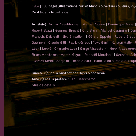
1984
| 130 pages, illustrations noir et blanc, couverture couleurs, 29,
Publié dans le cadre de
Artiste(s) :
Arthur Aeschbacher
|
Marcel Alocco
|
Dominique Angel
Robert Bozzi
|
Georges Brecht
|
Ciro Bruni
|
Manuel Casimiro
|
Den
François Dubreuil
|
Jiel Emsallem
|
Gérard Eppelé
|
Robert Erebo
Gattinoni
|
Claude Gilli
|
Patrick Grieco
|
Yoko Gunji
|
Kuiston Hallé
|
Léon
|
Lonné
|
Gherasim Luca
|
Serge Maccaferri
|
Henri Maccheron
Bruno Mendonça
|
Martin Miguel
|
Raphaël Monticelli
|
Ozenda
|
Pal
|
Gérard Serée
|
Serge III
|
Josée Sicard
|
Saïto Takako
|
Gérard Thupi
Directeur(s) de la publication : Henri Maccheroni
Auteur(s) de la préface :
Henri Maccheroni
plus de détails...