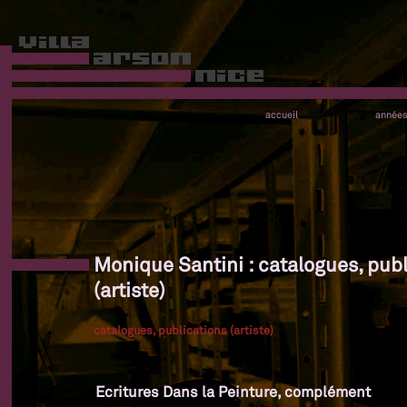
accueil
année
Monique Santini : catalogues, publ
(artiste)
catalogues, publications (artiste)
Ecritures Dans la Peinture, complément