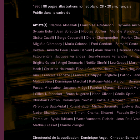
1986
| 88 pages, illustrations noir et blanc, 28 x 20 cm, français
Publié dans le cadre de
Artiste(s) :
Nadine Abdallah
|
Françoise Altobianchi
|
Sylvaine Anc
Sylvain Bohy
|
Jean Borsotto
|
Nicolas Boullier
|
Michèle Brondello
Gisèle Cavalli
|
Serge Ceccarelli
|
Didier Champourlier
|
Patrick Cha
Miguèle Clémessy
|
Maria Colonna
|
Fred Condom
|
Bernard Coste
Deldon
|
Annette Déon
|
Aram Dervent
|
Alain Diracca
|
Bernard Dour
Fatourehtchi
|
Jacques Ferrandez
|
Jean-François Ferrandez
|
Phili
Brigitte Geiser
|
Angel Geracaris
|
Noëlle Ginefri
|
Lou Goaco
|
Martin
Hoch
|
Christine Hourtoule Filhol
|
Catherine Houssin
|
Alain Hugue
Kim
|
François Lachéze
|
François-Philippe Langlade
|
Patrick Lan
Malausséna
|
Dominique Marchal
|
Kaltoum-Adda Maroufi
|
Bernar
Pascal Midavaine
|
Jacques Miège
|
Fabrice Monaci
|
Élisabeth Mor
|
Gilles Nifenecker
|
Bruno Nugeron
|
Henri Olivier
|
Cécile Opron
|
Christian Portron
|
Dominique Prévost
|
Graziella Rampacci
|
Gilles
Véronique Sala-Vidal
|
Roland Salti
|
Michel Saramito
|
Évelyne Sa
Nader Shamloo
|
Isabelle Simon
|
Chantal Sinturet
|
Pascale Siviéri
Tremellat
|
Sylvie Tubiana
|
Yvette Vanneste-Diebolt
|
Jean-Paul Ver
Mathieu Yassef
|
Claude Zsürger
Directeur(s) de la publication : Dominique Angel | Christian Bernard