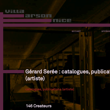
accueil
année
Gérard Serée : catalogues, publica
(artiste)
catalogues, publications (artiste)
146 Createurs