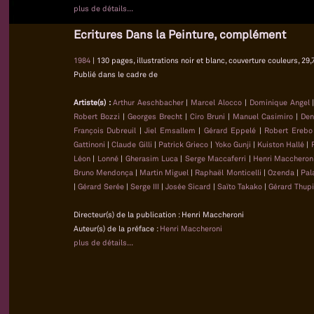
plus de détails...
Ecritures Dans la Peinture, complément
1984
| 130 pages, illustrations noir et blanc, couverture couleurs, 29,
Publié dans le cadre de
Artiste(s) :
Arthur Aeschbacher
|
Marcel Alocco
|
Dominique Angel
Robert Bozzi
|
Georges Brecht
|
Ciro Bruni
|
Manuel Casimiro
|
Den
François Dubreuil
|
Jiel Emsallem
|
Gérard Eppelé
|
Robert Erebo
Gattinoni
|
Claude Gilli
|
Patrick Grieco
|
Yoko Gunji
|
Kuiston Hallé
|
Léon
|
Lonné
|
Gherasim Luca
|
Serge Maccaferri
|
Henri Maccheron
Bruno Mendonça
|
Martin Miguel
|
Raphaël Monticelli
|
Ozenda
|
Pal
|
Gérard Serée
|
Serge III
|
Josée Sicard
|
Saïto Takako
|
Gérard Thupi
Directeur(s) de la publication : Henri Maccheroni
Auteur(s) de la préface :
Henri Maccheroni
plus de détails...