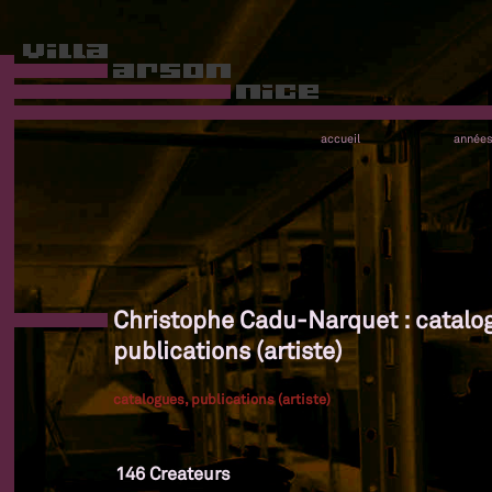
accueil
année
Christophe Cadu-Narquet : catalo
publications (artiste)
catalogues, publications (artiste)
146 Createurs