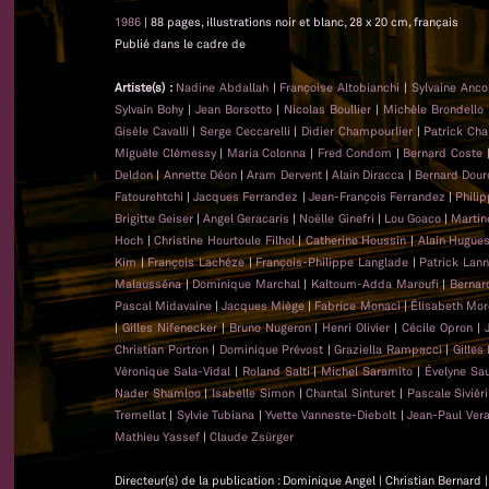
1986
| 88 pages, illustrations noir et blanc, 28 x 20 cm, français
Publié dans le cadre de
Artiste(s) :
Nadine Abdallah
|
Françoise Altobianchi
|
Sylvaine Anc
Sylvain Bohy
|
Jean Borsotto
|
Nicolas Boullier
|
Michèle Brondello
Gisèle Cavalli
|
Serge Ceccarelli
|
Didier Champourlier
|
Patrick Cha
Miguèle Clémessy
|
Maria Colonna
|
Fred Condom
|
Bernard Coste
Deldon
|
Annette Déon
|
Aram Dervent
|
Alain Diracca
|
Bernard Dour
Fatourehtchi
|
Jacques Ferrandez
|
Jean-François Ferrandez
|
Phili
Brigitte Geiser
|
Angel Geracaris
|
Noëlle Ginefri
|
Lou Goaco
|
Martin
Hoch
|
Christine Hourtoule Filhol
|
Catherine Houssin
|
Alain Hugue
Kim
|
François Lachéze
|
François-Philippe Langlade
|
Patrick Lan
Malausséna
|
Dominique Marchal
|
Kaltoum-Adda Maroufi
|
Bernar
Pascal Midavaine
|
Jacques Miège
|
Fabrice Monaci
|
Élisabeth Mor
|
Gilles Nifenecker
|
Bruno Nugeron
|
Henri Olivier
|
Cécile Opron
|
Christian Portron
|
Dominique Prévost
|
Graziella Rampacci
|
Gilles
Véronique Sala-Vidal
|
Roland Salti
|
Michel Saramito
|
Évelyne Sa
Nader Shamloo
|
Isabelle Simon
|
Chantal Sinturet
|
Pascale Siviéri
Tremellat
|
Sylvie Tubiana
|
Yvette Vanneste-Diebolt
|
Jean-Paul Ver
Mathieu Yassef
|
Claude Zsürger
Directeur(s) de la publication : Dominique Angel | Christian Bernard