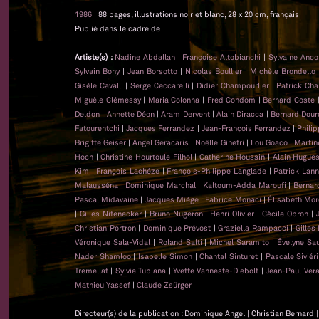
1986
| 88 pages, illustrations noir et blanc, 28 x 20 cm, français
Publié dans le cadre de
Artiste(s) :
Nadine Abdallah
|
Françoise Altobianchi
|
Sylvaine Anc
Sylvain Bohy
|
Jean Borsotto
|
Nicolas Boullier
|
Michèle Brondello
Gisèle Cavalli
|
Serge Ceccarelli
|
Didier Champourlier
|
Patrick Cha
Miguèle Clémessy
|
Maria Colonna
|
Fred Condom
|
Bernard Coste
Deldon
|
Annette Déon
|
Aram Dervent
|
Alain Diracca
|
Bernard Dour
Fatourehtchi
|
Jacques Ferrandez
|
Jean-François Ferrandez
|
Phili
Brigitte Geiser
|
Angel Geracaris
|
Noëlle Ginefri
|
Lou Goaco
|
Martin
Hoch
|
Christine Hourtoule Filhol
|
Catherine Houssin
|
Alain Hugue
Kim
|
François Lachéze
|
François-Philippe Langlade
|
Patrick Lan
Malausséna
|
Dominique Marchal
|
Kaltoum-Adda Maroufi
|
Bernar
Pascal Midavaine
|
Jacques Miège
|
Fabrice Monaci
|
Élisabeth Mor
|
Gilles Nifenecker
|
Bruno Nugeron
|
Henri Olivier
|
Cécile Opron
|
Christian Portron
|
Dominique Prévost
|
Graziella Rampacci
|
Gilles
Véronique Sala-Vidal
|
Roland Salti
|
Michel Saramito
|
Évelyne Sa
Nader Shamloo
|
Isabelle Simon
|
Chantal Sinturet
|
Pascale Siviéri
Tremellat
|
Sylvie Tubiana
|
Yvette Vanneste-Diebolt
|
Jean-Paul Ver
Mathieu Yassef
|
Claude Zsürger
Directeur(s) de la publication : Dominique Angel | Christian Bernard