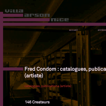
accueil
année
Fred Condom : catalogues, publica
(artiste)
catalogues, publications (artiste)
146 Createurs