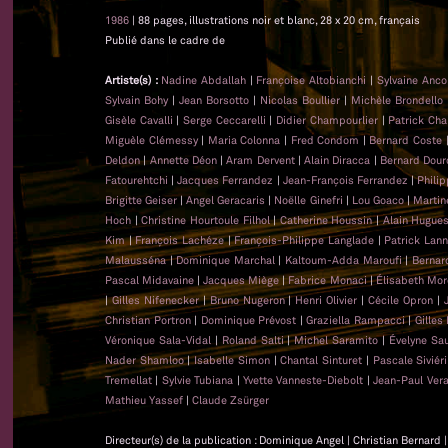
1986
| 88 pages, illustrations noir et blanc, 28 x 20 cm, français
Publié dans le cadre de
Artiste(s) :
Nadine Abdallah
|
Françoise Altobianchi
|
Sylvaine Anc
Sylvain Bohy
|
Jean Borsotto
|
Nicolas Boullier
|
Michèle Brondello
Gisèle Cavalli
|
Serge Ceccarelli
|
Didier Champourlier
|
Patrick Cha
Miguèle Clémessy
|
Maria Colonna
|
Fred Condom
|
Bernard Coste
Deldon
|
Annette Déon
|
Aram Dervent
|
Alain Diracca
|
Bernard Dour
Fatourehtchi
|
Jacques Ferrandez
|
Jean-François Ferrandez
|
Phili
Brigitte Geiser
|
Angel Geracaris
|
Noëlle Ginefri
|
Lou Goaco
|
Martin
Hoch
|
Christine Hourtoule Filhol
|
Catherine Houssin
|
Alain Hugue
Kim
|
François Lachéze
|
François-Philippe Langlade
|
Patrick Lan
Malausséna
|
Dominique Marchal
|
Kaltoum-Adda Maroufi
|
Bernar
Pascal Midavaine
|
Jacques Miège
|
Fabrice Monaci
|
Élisabeth Mor
|
Gilles Nifenecker
|
Bruno Nugeron
|
Henri Olivier
|
Cécile Opron
|
Christian Portron
|
Dominique Prévost
|
Graziella Rampacci
|
Gilles
Véronique Sala-Vidal
|
Roland Salti
|
Michel Saramito
|
Évelyne Sa
Nader Shamloo
|
Isabelle Simon
|
Chantal Sinturet
|
Pascale Siviéri
Tremellat
|
Sylvie Tubiana
|
Yvette Vanneste-Diebolt
|
Jean-Paul Ver
Mathieu Yassef
|
Claude Zsürger
Directeur(s) de la publication : Dominique Angel | Christian Bernard