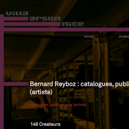
accueil
année
Bernard Reyboz : catalogues, publ
(artiste)
catalogues, publications (artiste)
146 Createurs