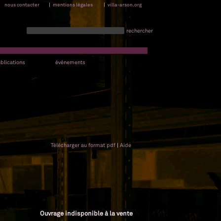
nous contacter
|
mentions légales
|
villa-arson.org
rechercher
blications
événements
Télécharger au format pdf
|
Aide
Ouvrage indisponible à la vente