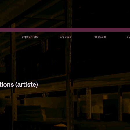
s
expositions
artistes
espaces
pu
ions (artiste)