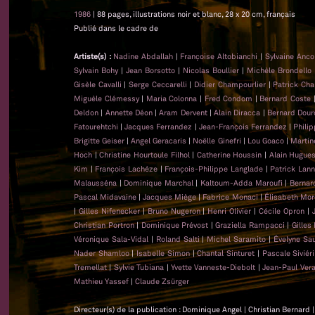
1986
| 88 pages, illustrations noir et blanc, 28 x 20 cm, français
Publié dans le cadre de
Artiste(s) :
Nadine Abdallah
|
Françoise Altobianchi
|
Sylvaine Anc
Sylvain Bohy
|
Jean Borsotto
|
Nicolas Boullier
|
Michèle Brondello
Gisèle Cavalli
|
Serge Ceccarelli
|
Didier Champourlier
|
Patrick Cha
Miguèle Clémessy
|
Maria Colonna
|
Fred Condom
|
Bernard Coste
Deldon
|
Annette Déon
|
Aram Dervent
|
Alain Diracca
|
Bernard Dour
Fatourehtchi
|
Jacques Ferrandez
|
Jean-François Ferrandez
|
Phili
Brigitte Geiser
|
Angel Geracaris
|
Noëlle Ginefri
|
Lou Goaco
|
Martin
Hoch
|
Christine Hourtoule Filhol
|
Catherine Houssin
|
Alain Hugue
Kim
|
François Lachéze
|
François-Philippe Langlade
|
Patrick Lan
Malausséna
|
Dominique Marchal
|
Kaltoum-Adda Maroufi
|
Bernar
Pascal Midavaine
|
Jacques Miège
|
Fabrice Monaci
|
Élisabeth Mor
|
Gilles Nifenecker
|
Bruno Nugeron
|
Henri Olivier
|
Cécile Opron
|
Christian Portron
|
Dominique Prévost
|
Graziella Rampacci
|
Gilles
Véronique Sala-Vidal
|
Roland Salti
|
Michel Saramito
|
Évelyne Sa
Nader Shamloo
|
Isabelle Simon
|
Chantal Sinturet
|
Pascale Siviéri
Tremellat
|
Sylvie Tubiana
|
Yvette Vanneste-Diebolt
|
Jean-Paul Ver
Mathieu Yassef
|
Claude Zsürger
Directeur(s) de la publication : Dominique Angel | Christian Bernard