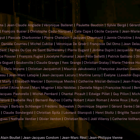
ona
|
Jean-Claude Anglade
|
Véronique Balleret
|
Paulette Baudoin
|
Sylvie Bergé
|
Gérar
|
François Busier
|
Christophe Cadu-Narquet
|
Cate Cape
|
Cécile Carpena
|
Jean-Marie
put
|
Pascale Charbonnier
|
Pierre Chatelain
|
Jacques Chaumard
|
Jannie Christine
|
An
|
Danièle Courrieu
|
Michel Cubilié
|
Véronique De Groër
|
Françoise Del Olmo
|
Jean Dela
dent
|
Agnès Du Cos de Saint Barthélémy
|
Pierre Dugard
|
Jérôme Dupin
|
Jacqueline Fa
ppe Fossier
|
François Fugier
|
Jocelyne Fumanal
|
Jean-Félix Galletti
|
Patrick Galliano
|
Ol
e Goguet
|
Gouberville
|
Claude Grange
|
Yves Grange
|
Christian Gratay
|
Marie-Thérèse Ho
s
|
Chris Impens
|
Christian Jacquemot
|
Maurice Jakubowicz
|
Françoise Jourdan-Gassi
neau
|
Jean-Marc Latapie
|
Jean-Jacques Lecuru
|
Martine Leroy
|
Évelyne LLavador-Dup
d Marty
|
Elisabeth Mercier
|
Dominique Mestre
|
Catherine Méziat-Belouze
|
Jean-Franç
cellet
|
Aline Moret
|
Marc Mugnier
|
Alix Nédélec
|
Danielle Négro
|
Françoise Nicod
|
Ber
Jacques Pastorello
|
Michel Perréard
|
Chantal Picault
|
Edwige Pillet
|
Guy Pillon
|
Mich
 Rétoré
|
Isabelle Rey
|
Bernard Reyboz
|
Cathy Robert
|
Alain Roman
|
Annie Roux
|
Rudy 
uvage
|
Barbara Schlienger
|
Frédéric Schwalek
|
Dominique Ségalen
|
Gérard Serée
|
Gé
|
Claude Sondergeld
|
Christian Spitz
|
Léonard Staropoli
|
Henri Stoltz
|
Brigitte Tassin
aguas
|
Nathalie Verdier
|
Olivier Verdon
|
Christian Vicini
|
Joël Villeroy
|
Catherine Vollhar
 | Alain Boullet | Jean-Jacques Condom | Jean-Marc Réol | Jean-Philippe Vienne