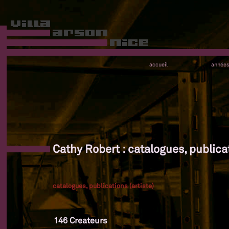
accueil
année
Cathy Robert : catalogues, publicat
catalogues, publications (artiste)
146 Createurs