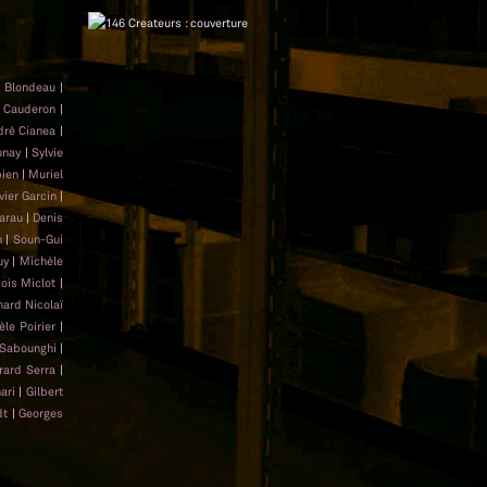
d Blondeau
|
 Cauderon
|
dré Cianea
|
unay
|
Sylvie
bien
|
Muriel
ivier Garcin
|
arau
|
Denis
n
|
Soun-Gui
uy
|
Michèle
ois Miclot
|
nard Nicolaï
èle Poirier
|
Sabounghi
|
rard Serra
|
ari
|
Gilbert
dt
|
Georges