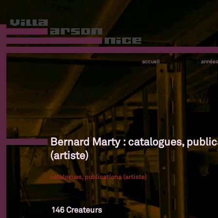
accueil
année
Bernard Marty : catalogues, public
(artiste)
catalogues, publications (artiste)
146 Createurs