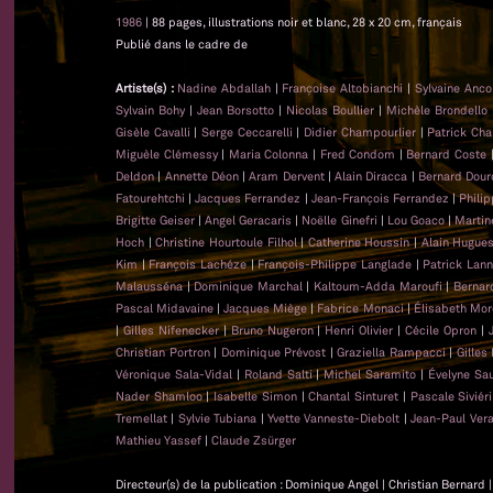
1986
| 88 pages, illustrations noir et blanc, 28 x 20 cm, français
Publié dans le cadre de
Artiste(s) :
Nadine Abdallah
|
Françoise Altobianchi
|
Sylvaine Anc
Sylvain Bohy
|
Jean Borsotto
|
Nicolas Boullier
|
Michèle Brondello
Gisèle Cavalli
|
Serge Ceccarelli
|
Didier Champourlier
|
Patrick Cha
Miguèle Clémessy
|
Maria Colonna
|
Fred Condom
|
Bernard Coste
Deldon
|
Annette Déon
|
Aram Dervent
|
Alain Diracca
|
Bernard Dour
Fatourehtchi
|
Jacques Ferrandez
|
Jean-François Ferrandez
|
Phili
Brigitte Geiser
|
Angel Geracaris
|
Noëlle Ginefri
|
Lou Goaco
|
Martin
Hoch
|
Christine Hourtoule Filhol
|
Catherine Houssin
|
Alain Hugue
Kim
|
François Lachéze
|
François-Philippe Langlade
|
Patrick Lan
Malausséna
|
Dominique Marchal
|
Kaltoum-Adda Maroufi
|
Bernar
Pascal Midavaine
|
Jacques Miège
|
Fabrice Monaci
|
Élisabeth Mor
|
Gilles Nifenecker
|
Bruno Nugeron
|
Henri Olivier
|
Cécile Opron
|
Christian Portron
|
Dominique Prévost
|
Graziella Rampacci
|
Gilles
Véronique Sala-Vidal
|
Roland Salti
|
Michel Saramito
|
Évelyne Sa
Nader Shamloo
|
Isabelle Simon
|
Chantal Sinturet
|
Pascale Siviéri
Tremellat
|
Sylvie Tubiana
|
Yvette Vanneste-Diebolt
|
Jean-Paul Ver
Mathieu Yassef
|
Claude Zsürger
Directeur(s) de la publication : Dominique Angel | Christian Bernard