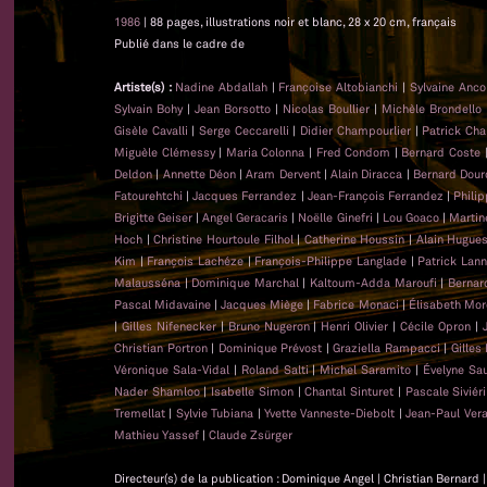
1986
| 88 pages, illustrations noir et blanc, 28 x 20 cm, français
Publié dans le cadre de
Artiste(s) :
Nadine Abdallah
|
Françoise Altobianchi
|
Sylvaine Anc
Sylvain Bohy
|
Jean Borsotto
|
Nicolas Boullier
|
Michèle Brondello
Gisèle Cavalli
|
Serge Ceccarelli
|
Didier Champourlier
|
Patrick Cha
Miguèle Clémessy
|
Maria Colonna
|
Fred Condom
|
Bernard Coste
Deldon
|
Annette Déon
|
Aram Dervent
|
Alain Diracca
|
Bernard Dour
Fatourehtchi
|
Jacques Ferrandez
|
Jean-François Ferrandez
|
Phili
Brigitte Geiser
|
Angel Geracaris
|
Noëlle Ginefri
|
Lou Goaco
|
Martin
Hoch
|
Christine Hourtoule Filhol
|
Catherine Houssin
|
Alain Hugue
Kim
|
François Lachéze
|
François-Philippe Langlade
|
Patrick Lan
Malausséna
|
Dominique Marchal
|
Kaltoum-Adda Maroufi
|
Bernar
Pascal Midavaine
|
Jacques Miège
|
Fabrice Monaci
|
Élisabeth Mor
|
Gilles Nifenecker
|
Bruno Nugeron
|
Henri Olivier
|
Cécile Opron
|
Christian Portron
|
Dominique Prévost
|
Graziella Rampacci
|
Gilles
Véronique Sala-Vidal
|
Roland Salti
|
Michel Saramito
|
Évelyne Sa
Nader Shamloo
|
Isabelle Simon
|
Chantal Sinturet
|
Pascale Siviéri
Tremellat
|
Sylvie Tubiana
|
Yvette Vanneste-Diebolt
|
Jean-Paul Ver
Mathieu Yassef
|
Claude Zsürger
Directeur(s) de la publication : Dominique Angel | Christian Bernard