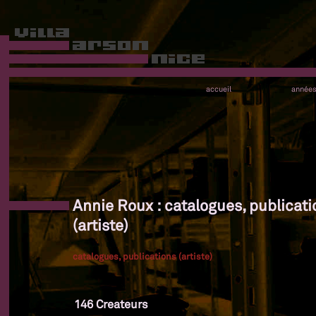
accueil
année
Annie Roux : catalogues, publicati
(artiste)
catalogues, publications (artiste)
146 Createurs