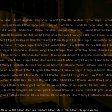
ona
|
Jean-Claude Anglade
|
Véronique Balleret
|
Paulette Baudoin
|
Sylvie Bergé
|
Gérar
|
François Busier
|
Christophe Cadu-Narquet
|
Cate Cape
|
Cécile Carpena
|
Jean-Marie
put
|
Pascale Charbonnier
|
Pierre Chatelain
|
Jacques Chaumard
|
Jannie Christine
|
An
|
Danièle Courrieu
|
Michel Cubilié
|
Véronique De Groër
|
Françoise Del Olmo
|
Jean Dela
dent
|
Agnès Du Cos de Saint Barthélémy
|
Pierre Dugard
|
Jérôme Dupin
|
Jacqueline Fa
ppe Fossier
|
François Fugier
|
Jocelyne Fumanal
|
Jean-Félix Galletti
|
Patrick Galliano
|
Ol
e Goguet
|
Gouberville
|
Claude Grange
|
Yves Grange
|
Christian Gratay
|
Marie-Thérèse Ho
s
|
Chris Impens
|
Christian Jacquemot
|
Maurice Jakubowicz
|
Françoise Jourdan-Gassi
neau
|
Jean-Marc Latapie
|
Jean-Jacques Lecuru
|
Martine Leroy
|
Évelyne LLavador-Dup
d Marty
|
Elisabeth Mercier
|
Dominique Mestre
|
Catherine Méziat-Belouze
|
Jean-Franç
cellet
|
Aline Moret
|
Marc Mugnier
|
Alix Nédélec
|
Danielle Négro
|
Françoise Nicod
|
Ber
Jacques Pastorello
|
Michel Perréard
|
Chantal Picault
|
Edwige Pillet
|
Guy Pillon
|
Mich
 Rétoré
|
Isabelle Rey
|
Bernard Reyboz
|
Cathy Robert
|
Alain Roman
|
Annie Roux
|
Rudy 
uvage
|
Barbara Schlienger
|
Frédéric Schwalek
|
Dominique Ségalen
|
Gérard Serée
|
Gé
|
Claude Sondergeld
|
Christian Spitz
|
Léonard Staropoli
|
Henri Stoltz
|
Brigitte Tassin
aguas
|
Nathalie Verdier
|
Olivier Verdon
|
Christian Vicini
|
Joël Villeroy
|
Catherine Vollhar
 | Alain Boullet | Jean-Jacques Condom | Jean-Marc Réol | Jean-Philippe Vienne