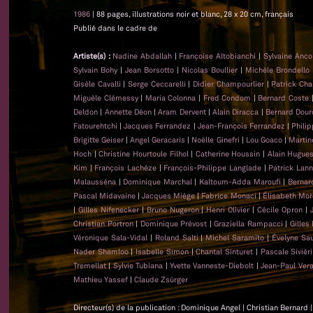
1986
| 88 pages, illustrations noir et blanc, 28 x 20 cm, français
Publié dans le cadre de
Artiste(s) :
Nadine Abdallah
|
Françoise Altobianchi
|
Sylvaine Anc
Sylvain Bohy
|
Jean Borsotto
|
Nicolas Boullier
|
Michèle Brondello
Gisèle Cavalli
|
Serge Ceccarelli
|
Didier Champourlier
|
Patrick Cha
Miguèle Clémessy
|
Maria Colonna
|
Fred Condom
|
Bernard Coste
Deldon
|
Annette Déon
|
Aram Dervent
|
Alain Diracca
|
Bernard Dour
Fatourehtchi
|
Jacques Ferrandez
|
Jean-François Ferrandez
|
Phili
Brigitte Geiser
|
Angel Geracaris
|
Noëlle Ginefri
|
Lou Goaco
|
Martin
Hoch
|
Christine Hourtoule Filhol
|
Catherine Houssin
|
Alain Hugue
Kim
|
François Lachéze
|
François-Philippe Langlade
|
Patrick Lan
Malausséna
|
Dominique Marchal
|
Kaltoum-Adda Maroufi
|
Bernar
Pascal Midavaine
|
Jacques Miège
|
Fabrice Monaci
|
Élisabeth Mor
|
Gilles Nifenecker
|
Bruno Nugeron
|
Henri Olivier
|
Cécile Opron
|
Christian Portron
|
Dominique Prévost
|
Graziella Rampacci
|
Gilles
Véronique Sala-Vidal
|
Roland Salti
|
Michel Saramito
|
Évelyne Sa
Nader Shamloo
|
Isabelle Simon
|
Chantal Sinturet
|
Pascale Siviéri
Tremellat
|
Sylvie Tubiana
|
Yvette Vanneste-Diebolt
|
Jean-Paul Ver
Mathieu Yassef
|
Claude Zsürger
Directeur(s) de la publication : Dominique Angel | Christian Bernard