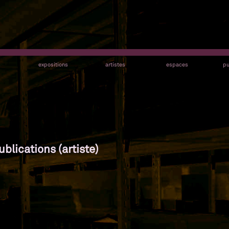
s
expositions
artistes
espaces
pu
blications (artiste)