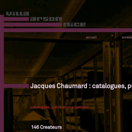
accueil
année
Jacques Chaumard : catalogues, pu
catalogues, publications (artiste)
146 Createurs