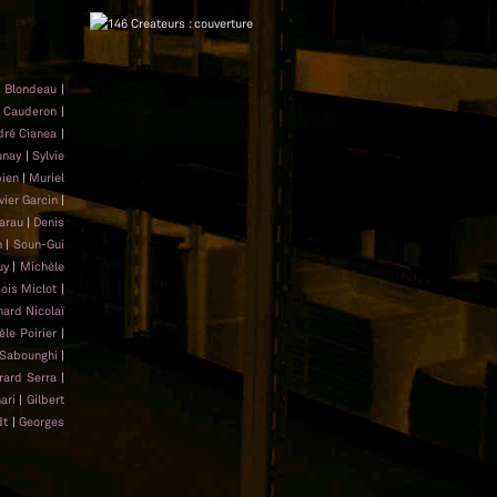
d Blondeau
|
 Cauderon
|
dré Cianea
|
unay
|
Sylvie
bien
|
Muriel
ivier Garcin
|
arau
|
Denis
n
|
Soun-Gui
uy
|
Michèle
ois Miclot
|
nard Nicolaï
èle Poirier
|
Sabounghi
|
rard Serra
|
ari
|
Gilbert
dt
|
Georges