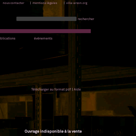
nous contacter
|
mentions légales
|
villa-arson.org
rechercher
blications
événements
Télécharger au format pdf
|
Aide
Ouvrage indisponible à la vente