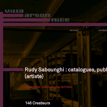
accueil
année
Rudy Sabounghi : catalogues, publ
(artiste)
catalogues, publications (artiste)
146 Createurs