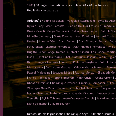
1986
| 88 pages, illustrations noir et blanc, 28 x 20 cm, français
Publié dans le cadre de
Artiste(s) :
Nadine Abdallah
|
Françoise Altobianchi
|
Sylvaine Anc
Sylvain Bohy
|
Jean Borsotto
|
Nicolas Boullier
|
Michèle Brondello
Gisèle Cavalli
|
Serge Ceccarelli
|
Didier Champourlier
|
Patrick Cha
Miguèle Clémessy
|
Maria Colonna
|
Fred Condom
|
Bernard Coste
Deldon
|
Annette Déon
|
Aram Dervent
|
Alain Diracca
|
Bernard Dour
Fatourehtchi
|
Jacques Ferrandez
|
Jean-François Ferrandez
|
Phili
Brigitte Geiser
|
Angel Geracaris
|
Noëlle Ginefri
|
Lou Goaco
|
Martin
Hoch
|
Christine Hourtoule Filhol
|
Catherine Houssin
|
Alain Hugue
Kim
|
François Lachéze
|
François-Philippe Langlade
|
Patrick Lan
Malausséna
|
Dominique Marchal
|
Kaltoum-Adda Maroufi
|
Bernar
Pascal Midavaine
|
Jacques Miège
|
Fabrice Monaci
|
Élisabeth Mor
|
Gilles Nifenecker
|
Bruno Nugeron
|
Henri Olivier
|
Cécile Opron
|
Christian Portron
|
Dominique Prévost
|
Graziella Rampacci
|
Gilles
Véronique Sala-Vidal
|
Roland Salti
|
Michel Saramito
|
Évelyne Sa
Nader Shamloo
|
Isabelle Simon
|
Chantal Sinturet
|
Pascale Siviéri
Tremellat
|
Sylvie Tubiana
|
Yvette Vanneste-Diebolt
|
Jean-Paul Ver
Mathieu Yassef
|
Claude Zsürger
Directeur(s) de la publication : Dominique Angel | Christian Bernard