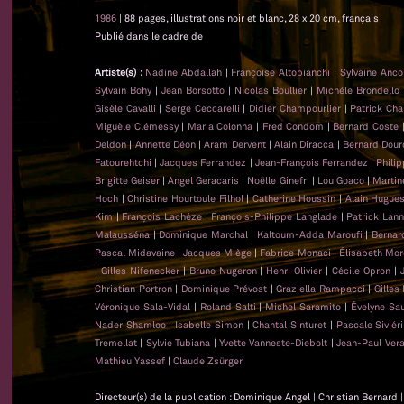
1986
| 88 pages, illustrations noir et blanc, 28 x 20 cm, français
Publié dans le cadre de
Artiste(s) :
Nadine Abdallah
|
Françoise Altobianchi
|
Sylvaine Anc
Sylvain Bohy
|
Jean Borsotto
|
Nicolas Boullier
|
Michèle Brondello
Gisèle Cavalli
|
Serge Ceccarelli
|
Didier Champourlier
|
Patrick Cha
Miguèle Clémessy
|
Maria Colonna
|
Fred Condom
|
Bernard Coste
Deldon
|
Annette Déon
|
Aram Dervent
|
Alain Diracca
|
Bernard Dour
Fatourehtchi
|
Jacques Ferrandez
|
Jean-François Ferrandez
|
Phili
Brigitte Geiser
|
Angel Geracaris
|
Noëlle Ginefri
|
Lou Goaco
|
Martin
Hoch
|
Christine Hourtoule Filhol
|
Catherine Houssin
|
Alain Hugue
Kim
|
François Lachéze
|
François-Philippe Langlade
|
Patrick Lan
Malausséna
|
Dominique Marchal
|
Kaltoum-Adda Maroufi
|
Bernar
Pascal Midavaine
|
Jacques Miège
|
Fabrice Monaci
|
Élisabeth Mor
|
Gilles Nifenecker
|
Bruno Nugeron
|
Henri Olivier
|
Cécile Opron
|
Christian Portron
|
Dominique Prévost
|
Graziella Rampacci
|
Gilles
Véronique Sala-Vidal
|
Roland Salti
|
Michel Saramito
|
Évelyne Sa
Nader Shamloo
|
Isabelle Simon
|
Chantal Sinturet
|
Pascale Siviéri
Tremellat
|
Sylvie Tubiana
|
Yvette Vanneste-Diebolt
|
Jean-Paul Ver
Mathieu Yassef
|
Claude Zsürger
Directeur(s) de la publication : Dominique Angel | Christian Bernard