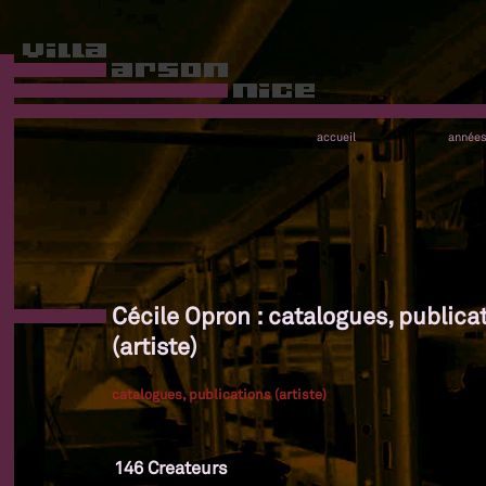
accueil
année
Cécile Opron : catalogues, publica
(artiste)
catalogues, publications (artiste)
146 Createurs