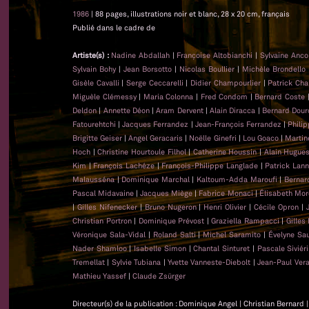
1986
| 88 pages, illustrations noir et blanc, 28 x 20 cm, français
Publié dans le cadre de
Artiste(s) :
Nadine Abdallah
|
Françoise Altobianchi
|
Sylvaine Anc
Sylvain Bohy
|
Jean Borsotto
|
Nicolas Boullier
|
Michèle Brondello
Gisèle Cavalli
|
Serge Ceccarelli
|
Didier Champourlier
|
Patrick Cha
Miguèle Clémessy
|
Maria Colonna
|
Fred Condom
|
Bernard Coste
Deldon
|
Annette Déon
|
Aram Dervent
|
Alain Diracca
|
Bernard Dour
Fatourehtchi
|
Jacques Ferrandez
|
Jean-François Ferrandez
|
Phili
Brigitte Geiser
|
Angel Geracaris
|
Noëlle Ginefri
|
Lou Goaco
|
Martin
Hoch
|
Christine Hourtoule Filhol
|
Catherine Houssin
|
Alain Hugue
Kim
|
François Lachéze
|
François-Philippe Langlade
|
Patrick Lan
Malausséna
|
Dominique Marchal
|
Kaltoum-Adda Maroufi
|
Bernar
Pascal Midavaine
|
Jacques Miège
|
Fabrice Monaci
|
Élisabeth Mor
|
Gilles Nifenecker
|
Bruno Nugeron
|
Henri Olivier
|
Cécile Opron
|
Christian Portron
|
Dominique Prévost
|
Graziella Rampacci
|
Gilles
Véronique Sala-Vidal
|
Roland Salti
|
Michel Saramito
|
Évelyne Sa
Nader Shamloo
|
Isabelle Simon
|
Chantal Sinturet
|
Pascale Siviéri
Tremellat
|
Sylvie Tubiana
|
Yvette Vanneste-Diebolt
|
Jean-Paul Ver
Mathieu Yassef
|
Claude Zsürger
Directeur(s) de la publication : Dominique Angel | Christian Bernard