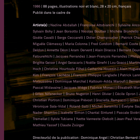
1986
| 88 pages, illustrations noir et blanc, 28 x 20 cm, français
Publié dans le cadre de
Artiste(s) :
Nadine Abdallah
|
Françoise Altobianchi
|
Sylvaine Anc
Sylvain Bohy
|
Jean Borsotto
|
Nicolas Boullier
|
Michèle Brondello
Gisèle Cavalli
|
Serge Ceccarelli
|
Didier Champourlier
|
Patrick Cha
Miguèle Clémessy
|
Maria Colonna
|
Fred Condom
|
Bernard Coste
Deldon
|
Annette Déon
|
Aram Dervent
|
Alain Diracca
|
Bernard Dour
Fatourehtchi
|
Jacques Ferrandez
|
Jean-François Ferrandez
|
Phili
Brigitte Geiser
|
Angel Geracaris
|
Noëlle Ginefri
|
Lou Goaco
|
Martin
Hoch
|
Christine Hourtoule Filhol
|
Catherine Houssin
|
Alain Hugue
Kim
|
François Lachéze
|
François-Philippe Langlade
|
Patrick Lan
Malausséna
|
Dominique Marchal
|
Kaltoum-Adda Maroufi
|
Bernar
Pascal Midavaine
|
Jacques Miège
|
Fabrice Monaci
|
Élisabeth Mor
|
Gilles Nifenecker
|
Bruno Nugeron
|
Henri Olivier
|
Cécile Opron
|
Christian Portron
|
Dominique Prévost
|
Graziella Rampacci
|
Gilles
Véronique Sala-Vidal
|
Roland Salti
|
Michel Saramito
|
Évelyne Sa
Nader Shamloo
|
Isabelle Simon
|
Chantal Sinturet
|
Pascale Siviéri
Tremellat
|
Sylvie Tubiana
|
Yvette Vanneste-Diebolt
|
Jean-Paul Ver
Mathieu Yassef
|
Claude Zsürger
Directeur(s) de la publication : Dominique Angel | Christian Bernard