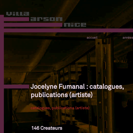
accueil
année
Jocelyne Fumanal : catalogues,
publications (artiste)
catalogues, publications (artiste)
146 Createurs