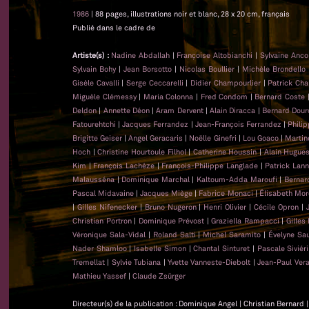
1986
| 88 pages, illustrations noir et blanc, 28 x 20 cm, français
Publié dans le cadre de
Artiste(s) :
Nadine Abdallah
|
Françoise Altobianchi
|
Sylvaine Anc
Sylvain Bohy
|
Jean Borsotto
|
Nicolas Boullier
|
Michèle Brondello
Gisèle Cavalli
|
Serge Ceccarelli
|
Didier Champourlier
|
Patrick Cha
Miguèle Clémessy
|
Maria Colonna
|
Fred Condom
|
Bernard Coste
Deldon
|
Annette Déon
|
Aram Dervent
|
Alain Diracca
|
Bernard Dour
Fatourehtchi
|
Jacques Ferrandez
|
Jean-François Ferrandez
|
Phili
Brigitte Geiser
|
Angel Geracaris
|
Noëlle Ginefri
|
Lou Goaco
|
Martin
Hoch
|
Christine Hourtoule Filhol
|
Catherine Houssin
|
Alain Hugue
Kim
|
François Lachéze
|
François-Philippe Langlade
|
Patrick Lan
Malausséna
|
Dominique Marchal
|
Kaltoum-Adda Maroufi
|
Bernar
Pascal Midavaine
|
Jacques Miège
|
Fabrice Monaci
|
Élisabeth Mor
|
Gilles Nifenecker
|
Bruno Nugeron
|
Henri Olivier
|
Cécile Opron
|
Christian Portron
|
Dominique Prévost
|
Graziella Rampacci
|
Gilles
Véronique Sala-Vidal
|
Roland Salti
|
Michel Saramito
|
Évelyne Sa
Nader Shamloo
|
Isabelle Simon
|
Chantal Sinturet
|
Pascale Siviéri
Tremellat
|
Sylvie Tubiana
|
Yvette Vanneste-Diebolt
|
Jean-Paul Ver
Mathieu Yassef
|
Claude Zsürger
Directeur(s) de la publication : Dominique Angel | Christian Bernard