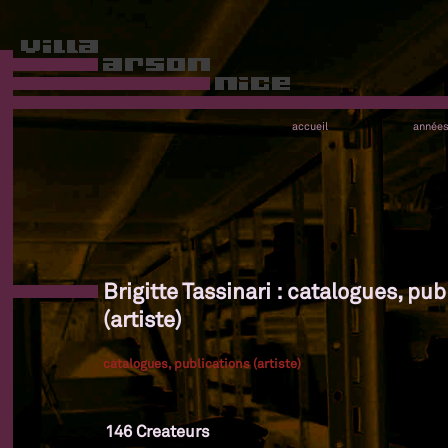
accueil
année
Brigitte Tassinari : catalogues, pub
(artiste)
catalogues, publications (artiste)
146 Createurs