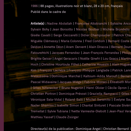
1986
| 88 pages, illustrations noir et blanc, 28 x 20 cm, français
Publié dans le cadre de
Artiste(s) :
Nadine Abdallah
|
Françoise Altobianchi
|
Sylvaine Anc
Sylvain Bohy
|
Jean Borsotto
|
Nicolas Boullier
|
Michèle Brondello
Gisèle Cavalli
|
Serge Ceccarelli
|
Didier Champourlier
|
Patrick Cha
Miguèle Clémessy
|
Maria Colonna
|
Fred Condom
|
Bernard Coste
Deldon
|
Annette Déon
|
Aram Dervent
|
Alain Diracca
|
Bernard Dour
Fatourehtchi
|
Jacques Ferrandez
|
Jean-François Ferrandez
|
Phili
Brigitte Geiser
|
Angel Geracaris
|
Noëlle Ginefri
|
Lou Goaco
|
Martin
Hoch
|
Christine Hourtoule Filhol
|
Catherine Houssin
|
Alain Hugue
Kim
|
François Lachéze
|
François-Philippe Langlade
|
Patrick Lan
Malausséna
|
Dominique Marchal
|
Kaltoum-Adda Maroufi
|
Bernar
Pascal Midavaine
|
Jacques Miège
|
Fabrice Monaci
|
Élisabeth Mor
|
Gilles Nifenecker
|
Bruno Nugeron
|
Henri Olivier
|
Cécile Opron
|
Christian Portron
|
Dominique Prévost
|
Graziella Rampacci
|
Gilles
Véronique Sala-Vidal
|
Roland Salti
|
Michel Saramito
|
Évelyne Sa
Nader Shamloo
|
Isabelle Simon
|
Chantal Sinturet
|
Pascale Siviéri
Tremellat
|
Sylvie Tubiana
|
Yvette Vanneste-Diebolt
|
Jean-Paul Ver
Mathieu Yassef
|
Claude Zsürger
Directeur(s) de la publication : Dominique Angel | Christian Bernard