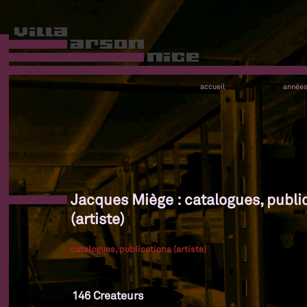
accueil
année
Jacques Miège : catalogues, publi
(artiste)
catalogues, publications (artiste)
146 Createurs