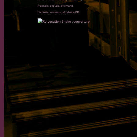
français, anglais, allemand,
polonais, roumain, slovène + CD