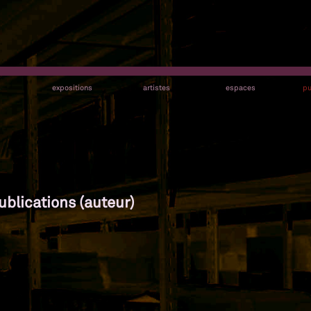
s
expositions
artistes
espaces
pu
ublications (auteur)