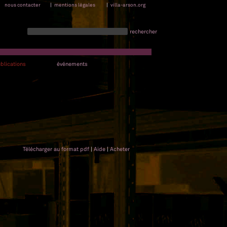
nous contacter
|
mentions légales
|
villa-arson.org
rechercher
blications
événements
Télécharger au format pdf
|
Aide
|
Acheter