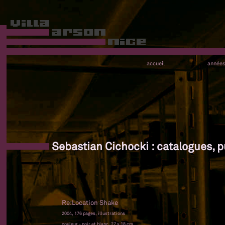
accueil
année
Sebastian Cichocki : catalogues, p
Re:Location Shake
2004, 176 pages, illustrations
couleur - noir et blanc, 27 x 18 cm,