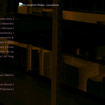
ader Attia
|
|
Alexandra
 Feliciano
|
Kavdanska
|
andowska &
ject PuBLIC
arp
|
Erzen
Niek van de
ik
|
Jun Yang
jan
|
Bettina
kan Gürses
|
lf Sachsse
|