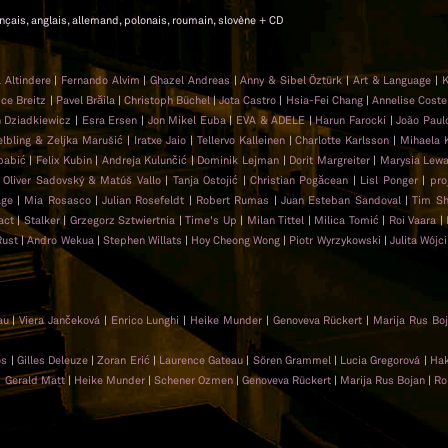
rançais, anglais, allemand, polonais, roumain, slovène + CD
l Altindere
|
Fernando Alvim
|
Ghazel Andreas
|
Anny & Sibel Öztürk
|
Art & Language
|
K
ce Breitz
|
Pavel Brăila
|
Christoph Büchel
|
Jota Castro
|
Hsia-Fei Chang
|
Annelise Coste
 Dziadkiewicz
|
Esra Ersen
|
Jon Mikel Euba
|
EVA & ADELE
|
Harun Farocki
|
João Paulo
lbling & Zeljka Marušić
|
Iratxe Jaio
|
Tellervo Kalleinen
|
Charlotte Karlsson
|
Mihaela 
babić
|
Felix Kubin
|
Andreja Kulunčić
|
Dominik Lejman
|
Dorit Margreiter
|
Marysia Lew
|
Oliver Sadovský & Matúš Vallo
|
Tanja Ostojić
|
Christian Pogăcean
|
Lisl Ponger
|
pro
age
|
Mia Rosasco
|
Julian Rosefeldt
|
Robert Rumas
|
Juan Esteban Sandoval
|
Tim Sh
act
|
Stalker
|
Grzegorz Sztwiertnia
|
Time's Up
|
Milan Tittel
|
Milica Tomić
|
Roi Vaara
|
Rust
|
Andro Wekua
|
Stephen Willats
|
Hoy Cheong Wong
|
Piotr Wyrzykowski
|
Julita Wójc
eau
|
Viera Jančeková
|
Enrico Lunghi
|
Heike Munder
|
Genoveva Rückert
|
Marija Rus Bo
ios
|
Gilles Deleuze
|
Zoran Erić
|
Laurence Gateau
|
Sören Grammel
|
Lucia Gregorová
|
Ha
|
Gerald Matt
|
Heike Munder
|
Schener Ozmen
|
Genoveva Rückert
|
Marija Rus Bojan
|
Ro