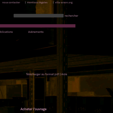
nous contacter
|
mentions légales
|
villa-arson.org
rechercher
blications
événements
Télécharger au format pdf
|
Aide
Acheter l'ouvrage