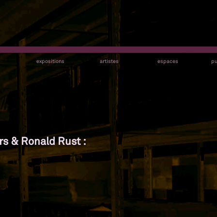
s
expositions
artistes
espaces
pu
s & Ronald Rust :