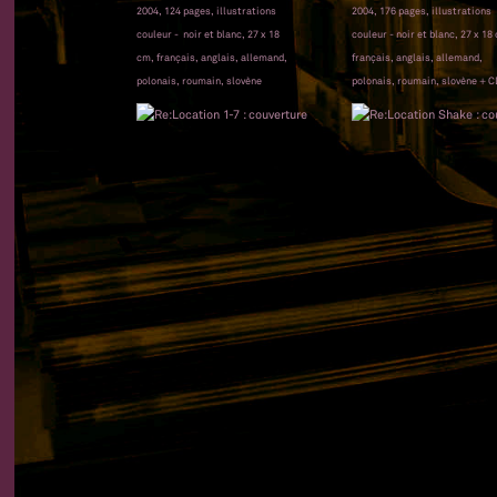
2004, 124 pages, illustrations
2004, 176 pages, illustrations
couleur - noir et blanc, 27 x 18
couleur - noir et blanc, 27 x 18
cm, français, anglais, allemand,
français, anglais, allemand,
polonais, roumain, slovène
polonais, roumain, slovène + C