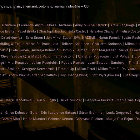
rançais, anglais, allemand, polonais, roumain, slovène + CD
l Altindere
|
Fernando Alvim
|
Ghazel Andreas
|
Anny & Sibel Öztürk
|
Art & Language
|
K
ce Breitz
|
Pavel Brăila
|
Christoph Büchel
|
Jota Castro
|
Hsia-Fei Chang
|
Annelise Coste
 Dziadkiewicz
|
Esra Ersen
|
Jon Mikel Euba
|
EVA & ADELE
|
Harun Farocki
|
João Paulo
lbling & Zeljka Marušić
|
Iratxe Jaio
|
Tellervo Kalleinen
|
Charlotte Karlsson
|
Mihaela 
babić
|
Felix Kubin
|
Andreja Kulunčić
|
Dominik Lejman
|
Dorit Margreiter
|
Marysia Lew
|
Oliver Sadovský & Matúš Vallo
|
Tanja Ostojić
|
Christian Pogăcean
|
Lisl Ponger
|
pro
age
|
Mia Rosasco
|
Julian Rosefeldt
|
Robert Rumas
|
Juan Esteban Sandoval
|
Tim Sh
act
|
Stalker
|
Grzegorz Sztwiertnia
|
Time's Up
|
Milan Tittel
|
Milica Tomić
|
Roi Vaara
|
Rust
|
Andro Wekua
|
Stephen Willats
|
Hoy Cheong Wong
|
Piotr Wyrzykowski
|
Julita Wójc
eau
|
Viera Jančeková
|
Enrico Lunghi
|
Heike Munder
|
Genoveva Rückert
|
Marija Rus Bo
ios
|
Gilles Deleuze
|
Zoran Erić
|
Laurence Gateau
|
Sören Grammel
|
Lucia Gregorová
|
Ha
|
Gerald Matt
|
Heike Munder
|
Schener Ozmen
|
Genoveva Rückert
|
Marija Rus Bojan
|
Ro