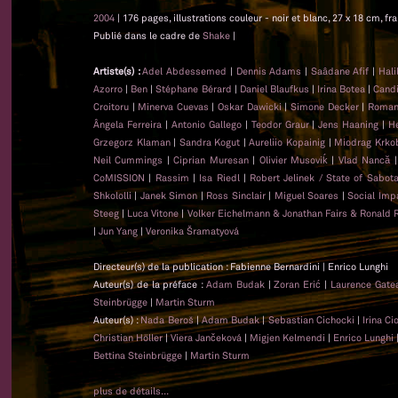
2004
| 176 pages, illustrations couleur - noir et blanc, 27 x 18 cm, f
Publié dans le cadre de
Shake
|
Artiste(s) :
Adel Abdessemed
|
Dennis Adams
|
Saâdane Afif
|
Hali
Azorro
|
Ben
|
Stéphane Bérard
|
Daniel Blaufkus
|
Irina Botea
|
Candi
Croitoru
|
Minerva Cuevas
|
Oskar Dawicki
|
Simone Decker
|
Roman
Ângela Ferreira
|
Antonio Gallego
|
Teodor Graur
|
Jens Haaning
|
He
Grzegorz Klaman
|
Sandra Kogut
|
Aureliio Kopainig
|
Miodrag Krko
Neil Cummings
|
Ciprian Muresan
|
Olivier Musoviḱ
|
Vlad Nancă
CoMISSION
|
Rassim
|
Isa Riedl
|
Robert Jelinek / State of Sabot
Shkololli
|
Janek Simon
|
Ross Sinclair
|
Miguel Soares
|
Social Imp
Steeg
|
Luca Vitone
|
Volker Eichelmann & Jonathan Fairs & Ronald 
|
Jun Yang
|
Veronika Šramatyová
Directeur(s) de la publication : Fabienne Bernardini | Enrico Lunghi
Auteur(s) de la préface :
Adam Budak
|
Zoran Erić
|
Laurence Gat
Steinbrügge
|
Martin Sturm
Auteur(s) :
Nada Beroš
|
Adam Budak
|
Sebastian Cichocki
|
Irina C
Christian Höller
|
Viera Jančeková
|
Migjen Kelmendi
|
Enrico Lunghi
Bettina Steinbrügge
|
Martin Sturm
plus de détails...