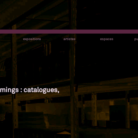
s
expositions
artistes
espaces
pu
ings : catalogues,