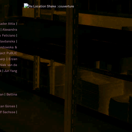
ader Attia
|
|
Alexandra
 Feliciano
|
Kavdanska
|
andowska &
ject PuBLIC
arp
|
Erzen
Niek van de
ik
|
Jun Yang
jan
|
Bettina
kan Gürses
|
lf Sachsse
|