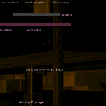
nous contacter
|
mentions légales
|
villa-arson.org
rechercher
blications
événements
Télécharger au format pdf
|
Aide
Acheter l'ouvrage