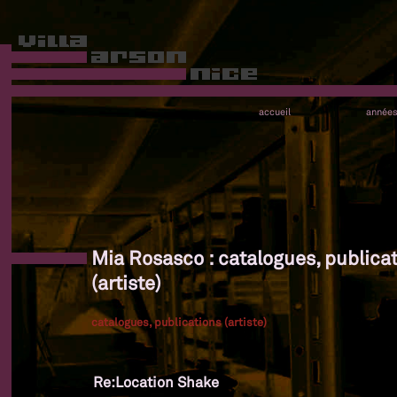
accueil
année
Mia Rosasco : catalogues, publica
(artiste)
catalogues, publications (artiste)
Re:Location Shake