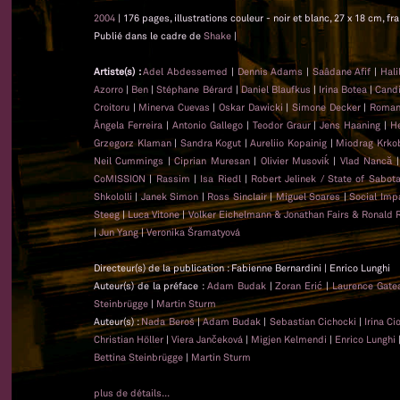
2004
| 176 pages, illustrations couleur - noir et blanc, 27 x 18 cm, f
Publié dans le cadre de
Shake
|
Artiste(s) :
Adel Abdessemed
|
Dennis Adams
|
Saâdane Afif
|
Hali
Azorro
|
Ben
|
Stéphane Bérard
|
Daniel Blaufkus
|
Irina Botea
|
Candi
Croitoru
|
Minerva Cuevas
|
Oskar Dawicki
|
Simone Decker
|
Roman
Ângela Ferreira
|
Antonio Gallego
|
Teodor Graur
|
Jens Haaning
|
He
Grzegorz Klaman
|
Sandra Kogut
|
Aureliio Kopainig
|
Miodrag Krko
Neil Cummings
|
Ciprian Muresan
|
Olivier Musoviḱ
|
Vlad Nancă
CoMISSION
|
Rassim
|
Isa Riedl
|
Robert Jelinek / State of Sabot
Shkololli
|
Janek Simon
|
Ross Sinclair
|
Miguel Soares
|
Social Imp
Steeg
|
Luca Vitone
|
Volker Eichelmann & Jonathan Fairs & Ronald 
|
Jun Yang
|
Veronika Šramatyová
Directeur(s) de la publication : Fabienne Bernardini | Enrico Lunghi
Auteur(s) de la préface :
Adam Budak
|
Zoran Erić
|
Laurence Gat
Steinbrügge
|
Martin Sturm
Auteur(s) :
Nada Beroš
|
Adam Budak
|
Sebastian Cichocki
|
Irina C
Christian Höller
|
Viera Jančeková
|
Migjen Kelmendi
|
Enrico Lunghi
Bettina Steinbrügge
|
Martin Sturm
plus de détails...