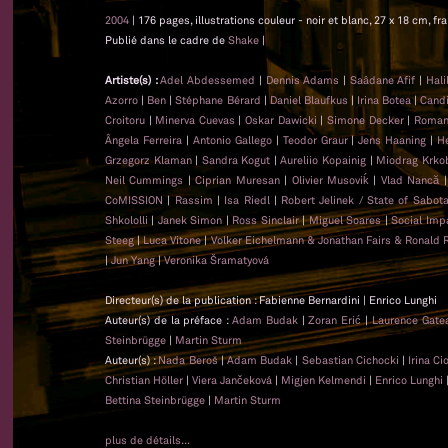
2004
| 176 pages, illustrations couleur - noir et blanc, 27 x 18 cm, f
Publié dans le cadre de
Shake
|
Artiste(s) :
Adel Abdessemed
|
Dennis Adams
|
Saâdane Afif
|
Hali
Azorro
|
Ben
|
Stéphane Bérard
|
Daniel Blaufkus
|
Irina Botea
|
Candi
Croitoru
|
Minerva Cuevas
|
Oskar Dawicki
|
Simone Decker
|
Roman
Ângela Ferreira
|
Antonio Gallego
|
Teodor Graur
|
Jens Haaning
|
He
Grzegorz Klaman
|
Sandra Kogut
|
Aureliio Kopainig
|
Miodrag Krko
Neil Cummings
|
Ciprian Muresan
|
Olivier Musoviḱ
|
Vlad Nancă
CoMISSION
|
Rassim
|
Isa Riedl
|
Robert Jelinek / State of Sabot
Shkololli
|
Janek Simon
|
Ross Sinclair
|
Miguel Soares
|
Social Imp
Steeg
|
Luca Vitone
|
Volker Eichelmann & Jonathan Fairs & Ronald 
|
Jun Yang
|
Veronika Šramatyová
Directeur(s) de la publication : Fabienne Bernardini | Enrico Lunghi
Auteur(s) de la préface :
Adam Budak
|
Zoran Erić
|
Laurence Gat
Steinbrügge
|
Martin Sturm
Auteur(s) :
Nada Beroš
|
Adam Budak
|
Sebastian Cichocki
|
Irina C
Christian Höller
|
Viera Jančeková
|
Migjen Kelmendi
|
Enrico Lunghi
Bettina Steinbrügge
|
Martin Sturm
plus de détails...