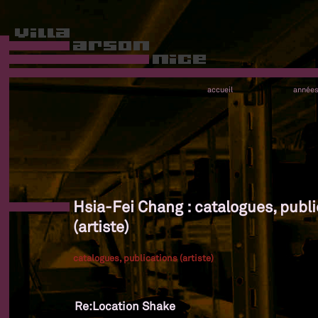
accueil
année
Hsia-Fei Chang : catalogues, publi
(artiste)
catalogues, publications (artiste)
Re:Location Shake