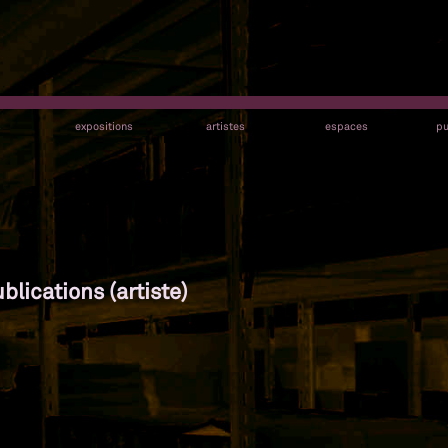
s
expositions
artistes
espaces
pu
blications (artiste)