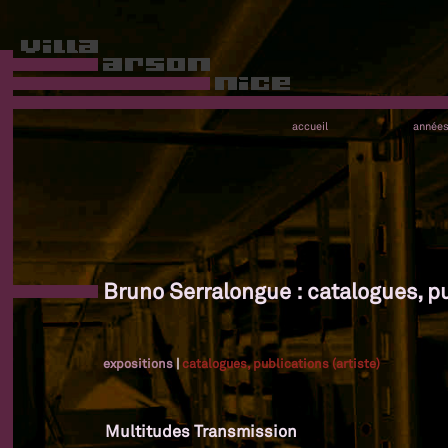
accueil
année
Bruno Serralongue : catalogues, pu
expositions
|
catalogues, publications (artiste)
Multitudes Transmission