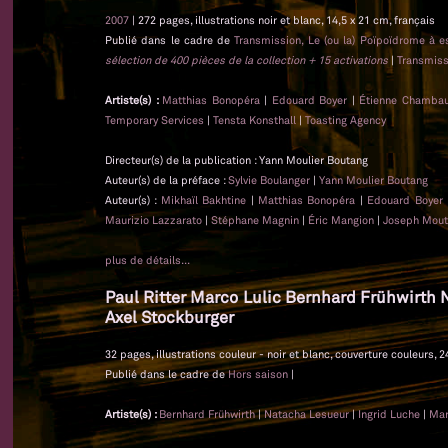
2007
| 272 pages, illustrations noir et blanc, 14,5 x 21 cm, français
Publié dans le cadre de
Transmission, Le (ou la) Poïpoïdrome à e
sélection de 400 pièces de la collection + 15 activations
|
Transmiss
Artiste(s) :
Matthias Bonopéra
|
Edouard Boyer
|
Étienne Chamba
Temporary Services
|
Tensta Konsthall
|
Toasting Agency
Directeur(s) de la publication : Yann Moulier Boutang
Auteur(s) de la préface :
Sylvie Boulanger
|
Yann Moulier Boutang
Auteur(s) :
Mikhaïl Bakhtine
|
Matthias Bonopéra
|
Edouard Boyer
Maurizio Lazzarato
|
Stéphane Magnin
|
Éric Mangion
|
Joseph Mou
plus de détails...
Paul Ritter Marco Lulic Bernhard Frühwirth
Axel Stockburger
32 pages, illustrations couleur - noir et blanc, couverture couleurs, 
Publié dans le cadre de
Hors saison
|
Artiste(s) :
Bernhard Frühwirth
|
Natacha Lesueur
|
Ingrid Luche
|
Mar