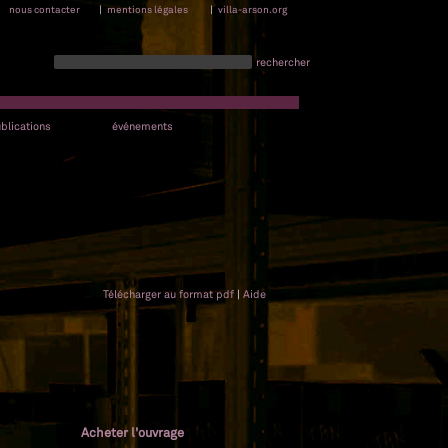
nous contacter
|
mentions légales
|
villa-arson.org
rechercher
blications
événements
Télécharger au format pdf
|
Aide
Acheter l'ouvrage