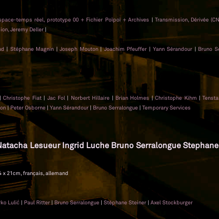
space-temps réel, prototype 00 + Fichier Poïpoï + Archives
|
Transmission, Dérivée (C
ion, Jeremy Deller
|
ud
|
Stéphane Magnin
|
Joseph Mouton
|
Joachim Pfeuffer
|
Yann Sérandour
|
Bruno S
|
Christophe Fiat
|
Jac Fol
|
Norbert Hillaire
|
Brian Holmes
|
Christophe Kihm
|
Tensta
ton
|
Peter Osborne
|
Yann Sérandour
|
Bruno Serralongue
|
Temporary Services
 Natacha Lesueur Ingrid Luche Bruno Serralongue Stephane
24 x 21cm, français, allemand
ko Lulić
|
Paul Ritter
|
Bruno Serralongue
|
Stéphane Steiner
|
Axel Stockburger