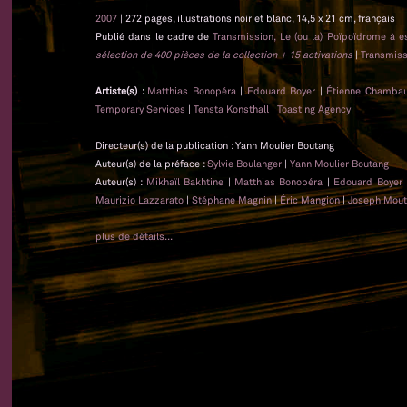
2007
| 272 pages, illustrations noir et blanc, 14,5 x 21 cm, français
Publié dans le cadre de
Transmission, Le (ou la) Poïpoïdrome à e
sélection de 400 pièces de la collection + 15 activations
|
Transmiss
Artiste(s) :
Matthias Bonopéra
|
Edouard Boyer
|
Étienne Chamba
Temporary Services
|
Tensta Konsthall
|
Toasting Agency
Directeur(s) de la publication : Yann Moulier Boutang
Auteur(s) de la préface :
Sylvie Boulanger
|
Yann Moulier Boutang
Auteur(s) :
Mikhaïl Bakhtine
|
Matthias Bonopéra
|
Edouard Boyer
Maurizio Lazzarato
|
Stéphane Magnin
|
Éric Mangion
|
Joseph Mou
plus de détails...