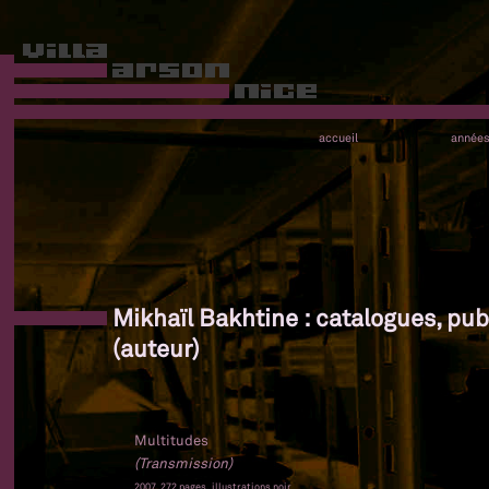
accueil
année
Mikhaïl Bakhtine : catalogues, pub
(auteur)
Multitudes
(Transmission)
2007, 272 pages, illustrations noir