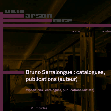
accueil
année
Bruno Serralongue : catalogues,
publications (auteur)
expositions
|
catalogues, publications (artiste)
Multitudes