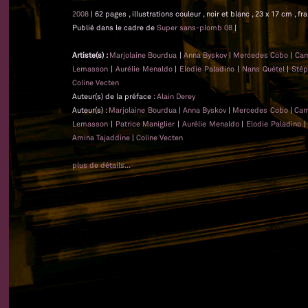
2008
| 62 pages , illustrations couleur , noir et blanc , 23 x 17 cm , fr
Publié dans le cadre de
Super sans-plomb 08
|
Artiste(s) :
Marjolaine Bourdua
|
Anna Byskov
|
Mercedes Cobo
|
Cam
Lemasson
|
Aurélie Menaldo
|
Elodie Paladino
|
Nans Quétel
|
Stép
Coline Vecten
Auteur(s) de la préface :
Alain Derey
Auteur(s) :
Marjolaine Bourdua
|
Anna Byskov
|
Mercedes Cobo
|
Cam
Lemasson
|
Patrice Maniglier
|
Aurélie Menaldo
|
Elodie Paladino
Amina Tajaddine
|
Coline Vecten
plus de détails...