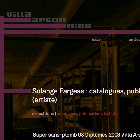
accueil
année
Solange Fargeas : catalogues, pub
(artiste)
expositions
|
catalogues, publications (artiste)
Super sans-plomb 08 Diplômés 2008 Villa Ar