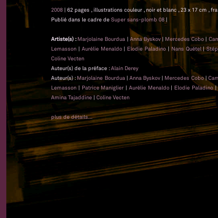
2008
| 62 pages , illustrations couleur , noir et blanc , 23 x 17 cm , fr
Publié dans le cadre de
Super sans-plomb 08
|
Artiste(s) :
Marjolaine Bourdua
|
Anna Byskov
|
Mercedes Cobo
|
Cam
Lemasson
|
Aurélie Menaldo
|
Elodie Paladino
|
Nans Quétel
|
Stép
Coline Vecten
Auteur(s) de la préface :
Alain Derey
Auteur(s) :
Marjolaine Bourdua
|
Anna Byskov
|
Mercedes Cobo
|
Cam
Lemasson
|
Patrice Maniglier
|
Aurélie Menaldo
|
Elodie Paladino
Amina Tajaddine
|
Coline Vecten
plus de détails...