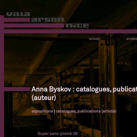
accueil
année
Anna Byskov : catalogues, publica
(auteur)
expositions
|
catalogues, publications (artiste)
Super sans-plomb 08