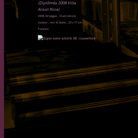
(Diplômés 2008 Villa
Arson Nice)
2008, 62 pages , illustrations
couleur , noir et blanc , 23 x 17 cm ,
français