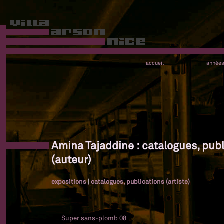
accueil
année
Amina Tajaddine : catalogues, publ
(auteur)
expositions
|
catalogues, publications (artiste)
Super sans-plomb 08