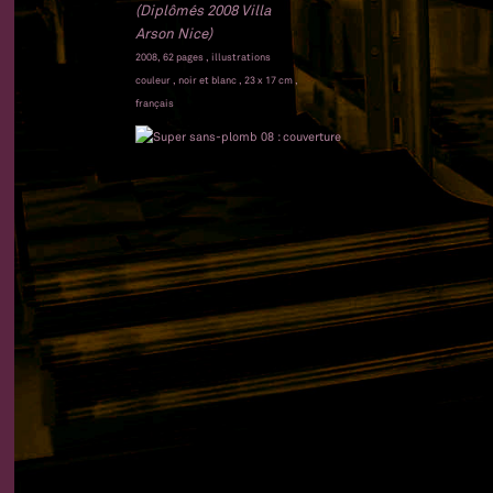
(Diplômés 2008 Villa
Arson Nice)
2008, 62 pages , illustrations
couleur , noir et blanc , 23 x 17 cm ,
français