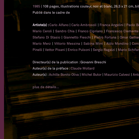
1985
| 108 pages, illustrations couleur, noir et blanc, 26,5 x 21 cm, bi
Publié dans le cadre de
Artiste(s) :
Carlo Alfano
|
Carlo Ambrosoli
|
Franca Angelini
|
Paolo B
Mario Ceroli
|
Sandro Chia
|
Franco Cipriano
|
Francesco Clemente
Stefano Di Stasio
|
Giannetto Fieschi
|
Pietro Fortuna
|
Omar Gallia
Mario Merz
|
Vittorio Messina
|
Sabina Mirri
|
Aldo Mondino
|
Corr
Pinelli
|
Vettor Pisani
|
Enrico Pulsoni
|
Sergio Ragalzi
|
Mario Schifa
Directeur(s) de la publication : Giovanni Breschi
Auteur(s) de la préface :
Claude Mollard
Auteur(s) :
Achille Bonito Oliva
|
Michel Butor
|
Maurizio Calvesi
|
Ant
plus de détails...