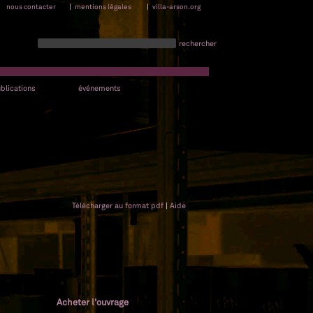
nous contacter
|
mentions légales
|
villa-arson.org
rechercher
blications
événements
Télécharger au format pdf
|
Aide
Acheter l'ouvrage