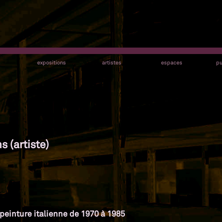
s
expositions
artistes
espaces
pu
s (artiste)
a peinture italienne de 1970 à 1985