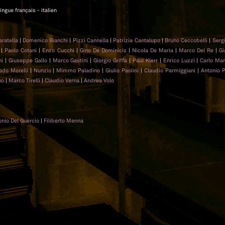
lingue français - italien
aratella
|
Domenico Bianchi
|
Pizzi Cannella
|
Patrizia Cantalupo
|
Bruno Ceccobelli
|
Serg
|
Paolo Cotani
|
Enzo Cucchi
|
Gino De Dominicis
|
Nicola De Maria
|
Marco Del Re
|
Gi
ni
|
Giuseppe Gallo
|
Marco Gastini
|
Giorgio Griffa
|
Paul Klerr
|
Enrico Luzzi
|
Carlo Mar
ado Morelli
|
Nunzio
|
Mimmo Paladino
|
Giulio Paolini
|
Claudio Parmiggiani
|
Antonio 
no
|
Marco Tirelli
|
Claudio Verna
|
Andrea Volo
onio Del Guercio
|
Filiberto Menna