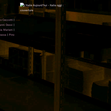
io Ceccotti
|
anni Dessi
|
ia Mariani
|
Passa
|
Pino