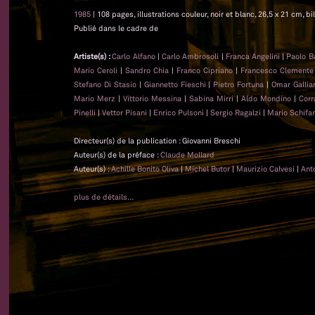
1985
| 108 pages, illustrations couleur, noir et blanc, 26,5 x 21 cm, bi
Publié dans le cadre de
Artiste(s) :
Carlo Alfano
|
Carlo Ambrosoli
|
Franca Angelini
|
Paolo B
Mario Ceroli
|
Sandro Chia
|
Franco Cipriano
|
Francesco Clemente
Stefano Di Stasio
|
Giannetto Fieschi
|
Pietro Fortuna
|
Omar Gallia
Mario Merz
|
Vittorio Messina
|
Sabina Mirri
|
Aldo Mondino
|
Corr
Pinelli
|
Vettor Pisani
|
Enrico Pulsoni
|
Sergio Ragalzi
|
Mario Schifa
Directeur(s) de la publication : Giovanni Breschi
Auteur(s) de la préface :
Claude Mollard
Auteur(s) :
Achille Bonito Oliva
|
Michel Butor
|
Maurizio Calvesi
|
Ant
plus de détails...