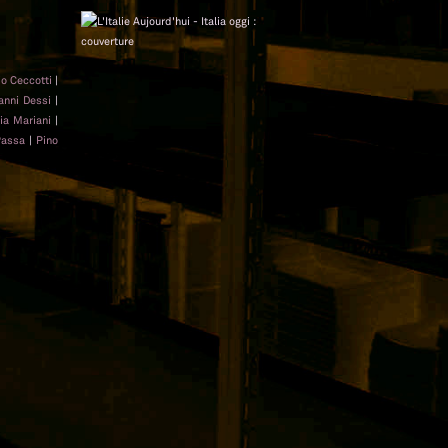
io Ceccotti
|
anni Dessi
|
ia Mariani
|
Passa
|
Pino