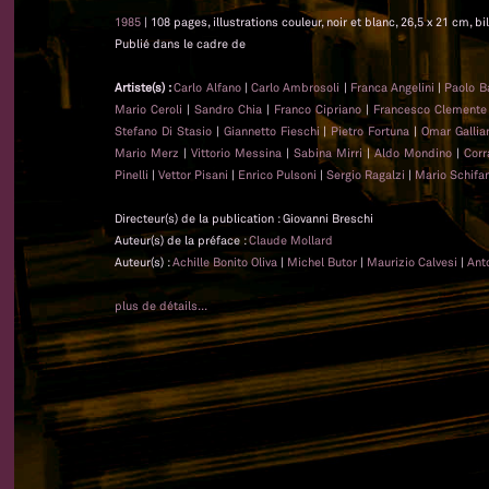
1985
| 108 pages, illustrations couleur, noir et blanc, 26,5 x 21 cm, bi
Publié dans le cadre de
Artiste(s) :
Carlo Alfano
|
Carlo Ambrosoli
|
Franca Angelini
|
Paolo B
Mario Ceroli
|
Sandro Chia
|
Franco Cipriano
|
Francesco Clemente
Stefano Di Stasio
|
Giannetto Fieschi
|
Pietro Fortuna
|
Omar Gallia
Mario Merz
|
Vittorio Messina
|
Sabina Mirri
|
Aldo Mondino
|
Corr
Pinelli
|
Vettor Pisani
|
Enrico Pulsoni
|
Sergio Ragalzi
|
Mario Schifa
Directeur(s) de la publication : Giovanni Breschi
Auteur(s) de la préface :
Claude Mollard
Auteur(s) :
Achille Bonito Oliva
|
Michel Butor
|
Maurizio Calvesi
|
Ant
plus de détails...