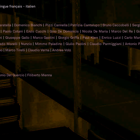
lingue français - italien
aratella
|
Domenico Bianchi
|
Pizzi Cannella
|
Patrizia Cantalupo
|
Bruno Ceccobelli
|
Serg
|
Paolo Cotani
|
Enzo Cucchi
|
Gino De Dominicis
|
Nicola De Maria
|
Marco Del Re
|
Gi
ni
|
Giuseppe Gallo
|
Marco Gastini
|
Giorgio Griffa
|
Paul Klerr
|
Enrico Luzzi
|
Carlo Mar
ado Morelli
|
Nunzio
|
Mimmo Paladino
|
Giulio Paolini
|
Claudio Parmiggiani
|
Antonio 
no
|
Marco Tirelli
|
Claudio Verna
|
Andrea Volo
onio Del Guercio
|
Filiberto Menna