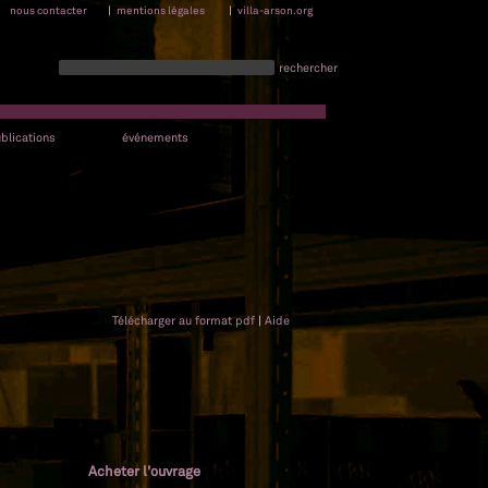
nous contacter
|
mentions légales
|
villa-arson.org
rechercher
blications
événements
Télécharger au format pdf
|
Aide
Acheter l'ouvrage