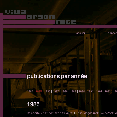
accueil
année
publications par année
1984
|
1985
|
1986
|
1987
|
1988
|
1989
|
1990
|
1991
|
1992
|
1993
|
19
1985
Delaporte,
Le Parlement des Idoles
|
Erika Magdalinski,
Résidents à 