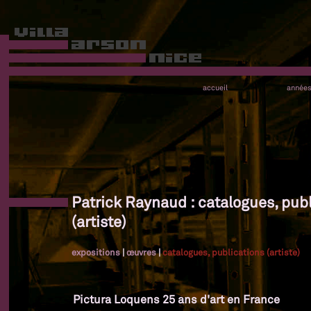
accueil
année
Patrick Raynaud : catalogues, pub
(artiste)
expositions
|
œuvres
|
catalogues, publications (artiste)
Pictura Loquens 25 ans d'art en France