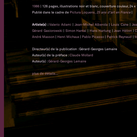
1986
| 126 pages, illustrations noir et blanc, couverture couleur, 24 x
Publié dans le cadre de
Pictura Loquens,
25 ans d'art en France
|
Artiste(s) :
Valerio Adami
|
Jean-Michel Alberola
|
Louis Cane
|
Jea
Gérard Gasiorowski
|
Simon Hantaï
|
Hans Hartung
|
Jean Hélion
|
C
André Masson
|
Henri Michaux
|
Pablo Picasso
|
Patrick Raynaud
|
M
Directeur(s) de la publication : Gérard-Georges Lemaire
Auteur(s) de la préface :
Claude Mollard
Auteur(s) :
Gérard-Georges Lemaire
plus de détails...