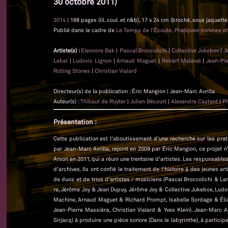
30 octobre 2011)
2014
| 168 pages (ill. coul. et n&b), 17 x 24 cm (broché, sous jaquette
Publié dans le cadre de
Le Temps de l'Écoute,
Pratiques sonores et
Artiste(s) :
Eleonore Bak
|
Pascal Broccolichi
|
Collective Jukebox
|
J
Lebel
|
Ludovic Lignon
|
Arnaud Maguet
|
Robert Malaval
|
Jean-Pi
Rolling Stones
|
Christian Vialard
Directeur(s) de la publication : Éric Mangion | Jean-Marc Avrilla
Auteur(s) :
Thibaut de Ruyter
|
Julien Bécourt
|
Alexandre Castant
|
Ph
Présentation :
Cette publication est l'aboutissement d'une recherche sur les pra
par Jean-Marc Avrilla, rejoint en 2009 par Éric Mangion, ce projet n
Arson en 2011, qui a réuni une trentaine d'artistes. Les responsab
d'archives. Ils ont confié le traitement de l'histoire à des jeunes 
de duos et de trios d'artistes / musiciens (Pascal Broccolichi & La
re, Jérôme Joy & Jean Dupuy, Jérôme Joy & Collective Jukebox, Lud
Machine, Arnaud Maguet & Richard Prompt, Isabelle Sordage & Élia
Jean-Pierre Massiéra, Christian Vialard & Yves Klein). Jean-Marc A
Sirjacq) à produire une pièce sonore (Dans le labyrinthe), à partic