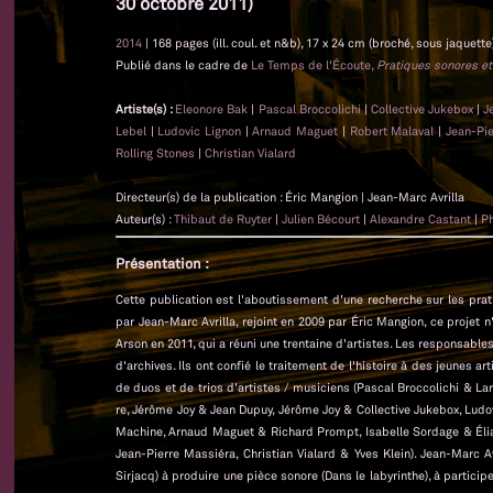
30 octobre 2011)
2014
| 168 pages (ill. coul. et n&b), 17 x 24 cm (broché, sous jaquette
Publié dans le cadre de
Le Temps de l'Écoute,
Pratiques sonores et
Artiste(s) :
Eleonore Bak
|
Pascal Broccolichi
|
Collective Jukebox
|
J
Lebel
|
Ludovic Lignon
|
Arnaud Maguet
|
Robert Malaval
|
Jean-Pi
Rolling Stones
|
Christian Vialard
Directeur(s) de la publication : Éric Mangion | Jean-Marc Avrilla
Auteur(s) :
Thibaut de Ruyter
|
Julien Bécourt
|
Alexandre Castant
|
Ph
Présentation :
Cette publication est l'aboutissement d'une recherche sur les pra
par Jean-Marc Avrilla, rejoint en 2009 par Éric Mangion, ce projet n
Arson en 2011, qui a réuni une trentaine d'artistes. Les responsab
d'archives. Ils ont confié le traitement de l'histoire à des jeunes 
de duos et de trios d'artistes / musiciens (Pascal Broccolichi & La
re, Jérôme Joy & Jean Dupuy, Jérôme Joy & Collective Jukebox, Lud
Machine, Arnaud Maguet & Richard Prompt, Isabelle Sordage & Élia
Jean-Pierre Massiéra, Christian Vialard & Yves Klein). Jean-Marc A
Sirjacq) à produire une pièce sonore (Dans le labyrinthe), à partic